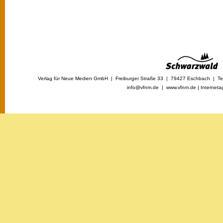
Verlag für Neue Medien GmbH | Freiburger Straße 33 | 79427 Eschbach | Tel
info@vfnm.de |
www.vfnm.de
|
Interneta