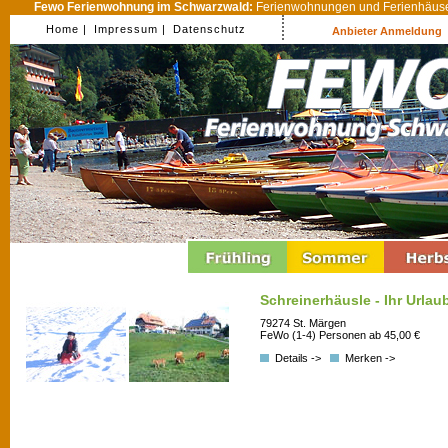
Fewo Ferienwohnung im Schwarzwald:
Ferienwohnungen und Ferienhäuser
Home |
Impressum |
Datenschutz
Anbieter Anmeldung
Schreinerhäusle - Ihr Urla
79274 St. Märgen
FeWo (1-4) Personen ab 45,00 €
Details ->
Merken ->