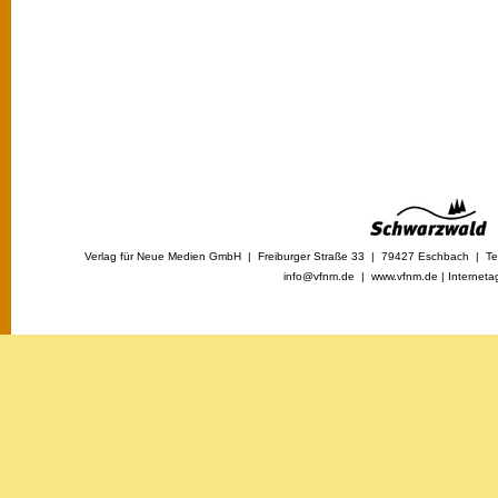
Verlag für Neue Medien GmbH | Freiburger Straße 33 | 79427 Eschbach | Tel
info@vfnm.de |
www.vfnm.de
|
Interneta