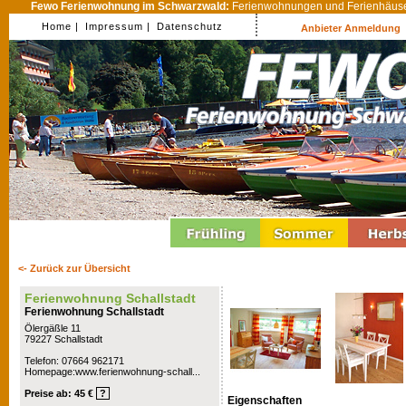
Fewo Ferienwohnung im Schwarzwald:
Ferienwohnungen und Ferienhäuser
Home |
Impressum |
Datenschutz
Anbieter Anmeldung
<- Zurück zur Übersicht
Ferienwohnung Schallstadt
Ferienwohnung Schallstadt
Ölergäßle 11
79227 Schallstadt
Telefon: 07664 962171
Homepage:www.ferienwohnung-schall...
Preise ab: 45 €
?
Eigenschaften