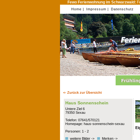
Fewo Ferienwohnung im Schwarzwald:
Fe
Home |
Impressum |
Datenschutz
<- Zurück zur Übersicht
Haus Sonnenschein
Untere Ziel 6
79350 Sexau
Telefon: 07641/570121
Homepage: haus-sonnenschein-sexau
Ei
Personen: 1 - 2
weitere Bilder ->
Merken ->