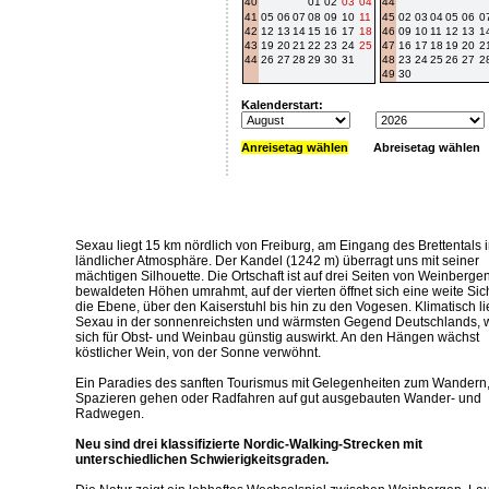
40
01
02
03
04
44
41
05
06
07
08
09
10
11
45
02
03
04
05
06
0
42
12
13
14
15
16
17
18
46
09
10
11
12
13
1
43
19
20
21
22
23
24
25
47
16
17
18
19
20
2
44
26
27
28
29
30
31
48
23
24
25
26
27
2
49
30
Kalenderstart:
Anreisetag wählen
Abreisetag wählen
Sexau liegt 15 km nördlich von Freiburg, am Eingang des Brettentals 
ländlicher Atmosphäre. Der Kandel (1242 m) überragt uns mit seiner
mächtigen Silhouette. Die Ortschaft ist auf drei Seiten von Weinberge
bewaldeten Höhen umrahmt, auf der vierten öffnet sich eine weite Sich
die Ebene, über den Kaiserstuhl bis hin zu den Vogesen. Klimatisch li
Sexau in der sonnenreichsten und wärmsten Gegend Deutschlands, 
sich für Obst- und Weinbau günstig auswirkt. An den Hängen wächst
köstlicher Wein, von der Sonne verwöhnt.
Ein Paradies des sanften Tourismus mit Gelegenheiten zum Wandern
Spazieren gehen oder Radfahren auf gut ausgebauten Wander- und
Radwegen.
Neu sind drei klassifizierte Nordic-Walking-Strecken mit
unterschiedlichen Schwierigkeitsgraden.