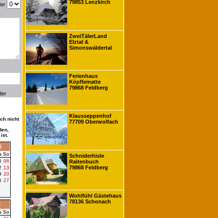
79853 Lenzkirch
der
ZweiTälerLand
Elztal &
Simonswäldertal
Ferienhaus
Köpflematte
79868 Feldberg
der
Klausseppenhof
ch nicht
77709 Oberwolfach
den,
ist.
6
a
So
Schniderhisle
5
06
Raitenbuch
79868 Feldberg
2
13
9
20
6
27
Wohlfühl Gästehaus
78136 Schonach
6
a
So