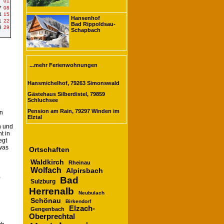
01
7
08
4
15
Hansenhof
1
22
Bad Rippoldsau-
8
29
Schapbach
...mehr Ferienwohnungen
Hansmichelhof, 79263 Simonswald
Gästehaus Silberdistel, 79859
Schluchsee
Pension am Rain, 79297 Winden im
in
Elztal
n und
t in
egt
was
Ortschaften
Waldkirch
Rheinau
Wolfach
Alpirsbach
,
Bad
Sulzburg
Herrenalb
Neubulach
Schönau
Birkendorf
Elzach-
Gengenbach
Oberprechtal