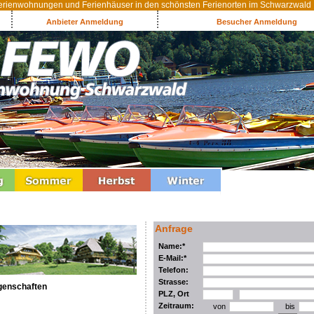
rienwohnungen und Ferienhäuser in den schönsten Ferienorten im Schwarzwald
Anbieter Anmeldung
Besucher Anmeldung
Anfrage
Name:*
E-Mail:*
Telefon:
Strasse:
genschaften
PLZ, Ort
Zeitraum:
von
bis