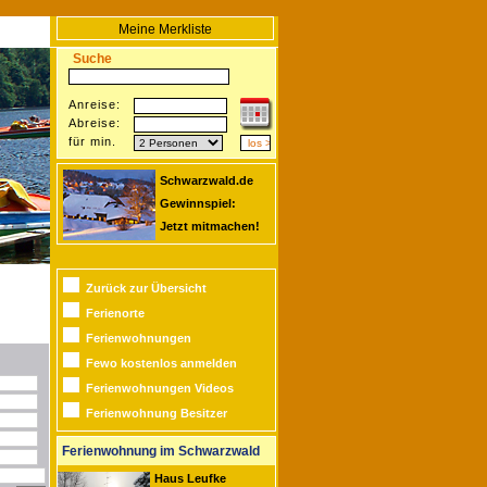
Meine Merkliste
Suche
Anreise:
Abreise:
für min.
Schwarzwald.de
Gewinnspiel:
Jetzt mitmachen!
Zurück zur Übersicht
Ferienorte
Ferienwohnungen
Fewo kostenlos anmelden
Ferienwohnungen Videos
Ferienwohnung Besitzer
Ferienwohnung im Schwarzwald
Haus Leufke