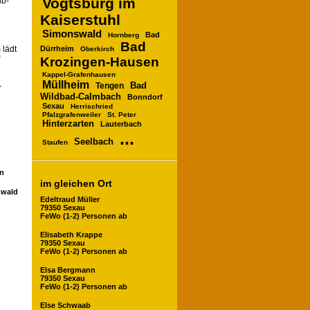
Vogtsburg im
ub-
Kaiserstuhl
Simonswald
Bad
Hornberg
Bad
Dürrheim
 lädt
Oberkirch
“
Krozingen-Hausen
Kappel-Grafenhausen
Müllheim
Bad
Tengen
r
Wildbad-Calmbach
Bonndorf
Sexau
Herrischried
Pfalzgrafenweiler
St. Peter
Hinterzarten
Lauterbach
...
Seelbach
Staufen
en
im gleichen Ort
zwald
Edeltraud Müller
79350 Sexau
FeWo (1-2) Personen ab
Elisabeth Krappe
79350 Sexau
FeWo (1-2) Personen ab
Elsa Bergmann
79350 Sexau
FeWo (1-2) Personen ab
Else Schwaab