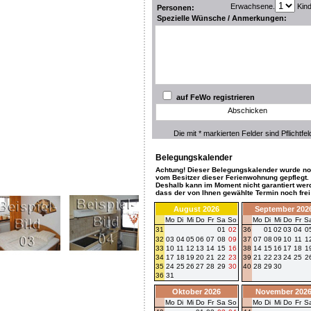
Erwachsene.
Kin
Personen:
Spezielle Wünsche / Anmerkungen:
auf FeWo registrieren
Abschicken
Die mit * markierten Felder sind Pflichtfel
Belegungskalender
Achtung! Dieser Belegungskalender wurde no
vom Besitzer dieser Ferienwohnung gepflegt.
Deshalb kann im Moment nicht garantiert wer
dass der von Ihnen gewählte Termin noch frei 
August 2026
September 202
Mo
Di
Mi
Do
Fr
Sa
So
Mo
Di
Mi
Do
Fr
S
31
01
02
36
01
02
03
04
0
32
03
04
05
06
07
08
09
37
07
08
09
10
11
1
33
10
11
12
13
14
15
16
38
14
15
16
17
18
1
34
17
18
19
20
21
22
23
39
21
22
23
24
25
2
35
24
25
26
27
28
29
30
40
28
29
30
36
31
Oktober 2026
November 202
Mo
Di
Mi
Do
Fr
Sa
So
Mo
Di
Mi
Do
Fr
S