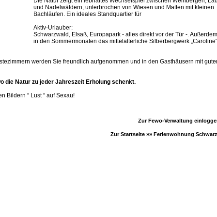
Die Natur zeigt ein lebhaftes Wechselspiel zwischen Weinbergen, La
und Nadelwäldern, unterbrochen von Wiesen und Matten mit kleinen
Bachläufen. Ein ideales Standquartier für
Aktiv-Urlauber:
Schwarzwald, Elsaß, Europapark - alles direkt vor der Tür -. Außerdem
in den Sommermonaten das mittelalterliche Silberbergwerk „Caroline
stezimmern werden Sie freundlich aufgenommen und in den Gasthäusern mit gute
 die Natur zu jeder Jahreszeit Erholung schenkt.
n Bildern “ Lust “ auf Sexau!
Zur Fewo-Verwaltung einlogg
Zur Startseite »»
Ferienwohnung Schwar