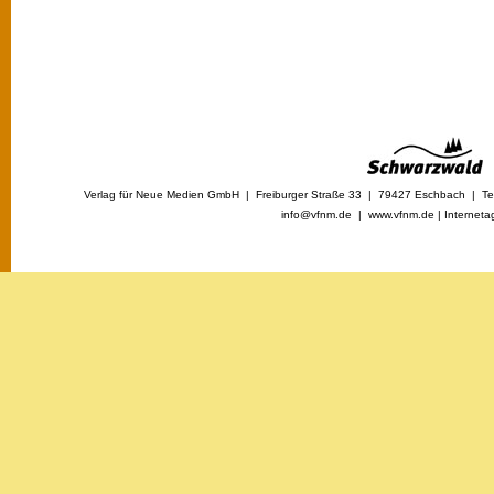
Verlag für Neue Medien GmbH | Freiburger Straße 33 | 79427 Eschbach | Tel
info@vfnm.de |
www.vfnm.de
|
Interneta