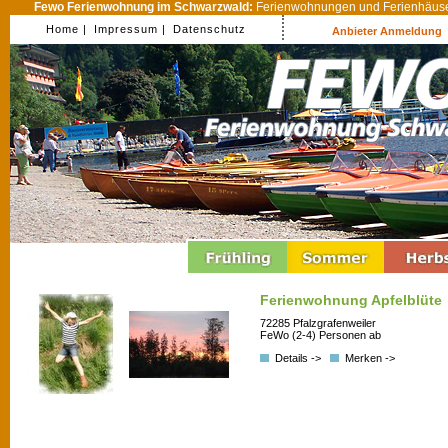
Fewo Ferienwohnung im Schwarzwald:
Ferienwohnungen und Ferienhäuser
Home |
Impressum |
Datenschutz
Anbieter Anmeldung
Ferienwohnung Apfelblüte
72285 Pfalzgrafenweiler
FeWo (2-4) Personen ab
Details ->
Merken ->