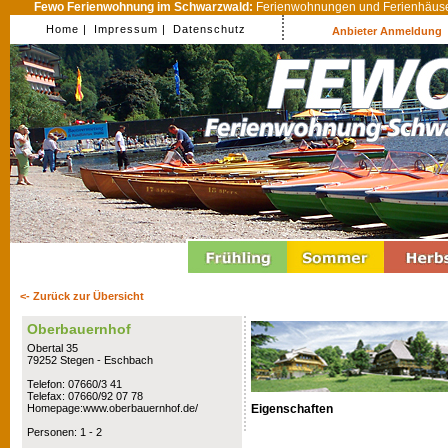
Fewo Ferienwohnung im Schwarzwald:
Ferienwohnungen und Ferienhäuser
Home |
Impressum |
Datenschutz
Anbieter Anmeldung
<- Zurück zur Übersicht
Oberbauernhof
Obertal 35
79252 Stegen - Eschbach
Telefon: 07660/3 41
Telefax: 07660/92 07 78
Eigenschaften
Homepage:www.oberbauernhof.de/
Personen: 1 - 2