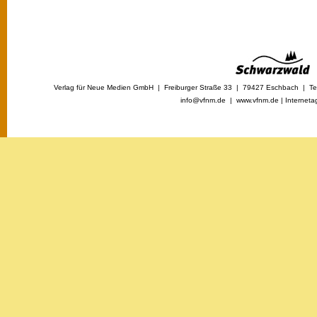
Verlag für Neue Medien GmbH | Freiburger Straße 33 | 79427 Eschbach | Tel
info@vfnm.de |
www.vfnm.de
|
Interneta