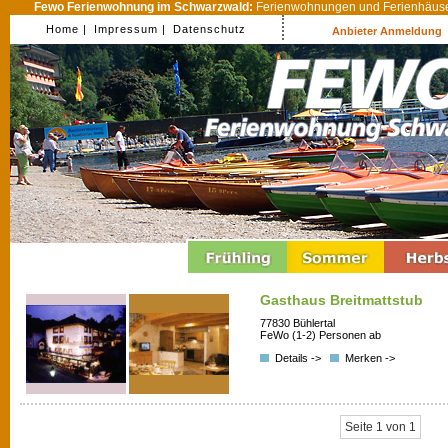
Fewo Ferienwohnung im Schwarzwald:
Ferienwohnungen und Ferienhäuser
Home |
Impressum |
Datenschutz
Anbieter Anmeldung
Gasthaus Breitmattstub
77830 Bühlertal
FeWo (1-2) Personen ab
Details ->
Merken ->
Seite 1 von 1