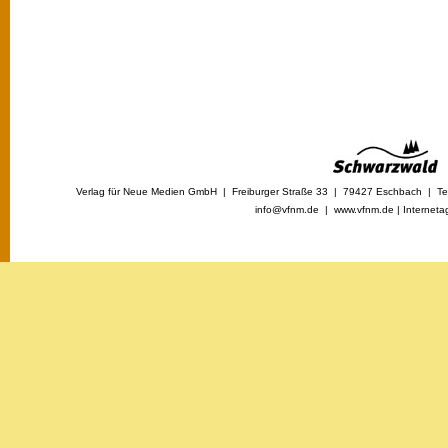
Verlag für Neue Medien GmbH | Freiburger Straße 33 | 79427 Eschbach | Tel
info@vfnm.de |
www.vfnm.de
|
Interneta