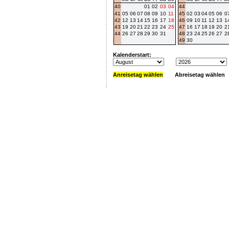
40
01
02
03
04
44
41
05
06
07
08
09
10
11
45
02
03
04
05
06
0
42
12
13
14
15
16
17
18
46
09
10
11
12
13
1
43
19
20
21
22
23
24
25
47
16
17
18
19
20
2
44
26
27
28
29
30
31
48
23
24
25
26
27
2
49
30
Kalenderstart:
Anreisetag wählen
Abreisetag wählen