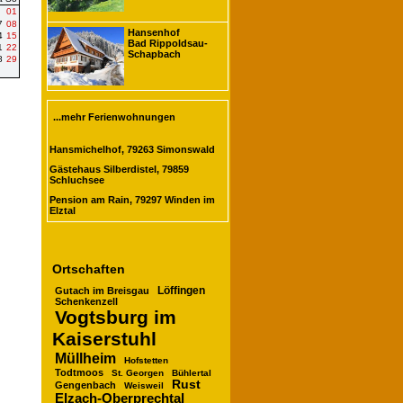
01
7
08
Hansenhof
4
15
Bad Rippoldsau-
1
22
Schapbach
8
29
...mehr Ferienwohnungen
Hansmichelhof, 79263 Simonswald
Gästehaus Silberdistel, 79859
Schluchsee
Pension am Rain, 79297 Winden im
Elztal
Ortschaften
Gutach im Breisgau
Löffingen
Schenkenzell
Vogtsburg im
Kaiserstuhl
Müllheim
Hofstetten
Todtmoos
St. Georgen
Bühlertal
Rust
Gengenbach
Weisweil
Elzach-Oberprechtal