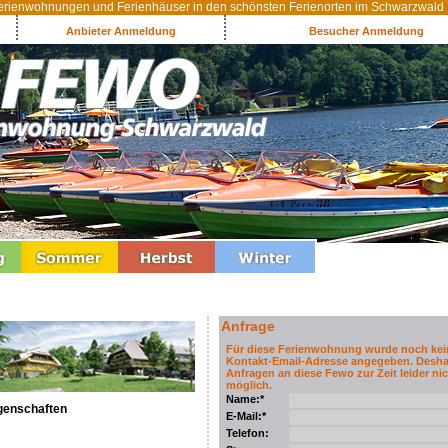
rienwohnungen und Ferienhäuser in den schönsten Ferienorten im Schwarzwald
Anbieter Anmeldung
Besucher Anmeldung
Anfrage
Für diese Ferienwohnung wurde noch kei
Kontakt-Email-Adresse angegeben. Desha
Anfragen an diese Fewo zur Zeit leider nic
möglich.
Name:*
genschaften
E-Mail:*
Telefon: