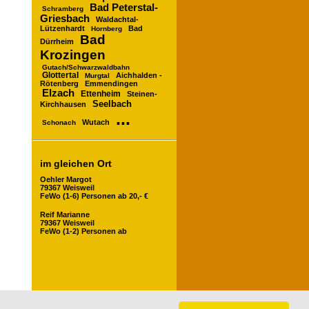
Bad Peterstal-
Schramberg
Griesbach
Waldachtal-
Lützenhardt
Bad
Hornberg
Bad
Dürrheim
Krozingen
Gutach/Schwarzwaldbahn
Glottertal
Aichhalden -
Murgtal
Rötenberg
Emmendingen
Elzach
Ettenheim
Steinen-
Seelbach
Kirchhausen
...
Wutach
Schonach
im gleichen Ort
Oehler Margot
79367 Weisweil
FeWo (1-6) Personen ab 20,- €
Reif Marianne
79367 Weisweil
FeWo (1-2) Personen ab