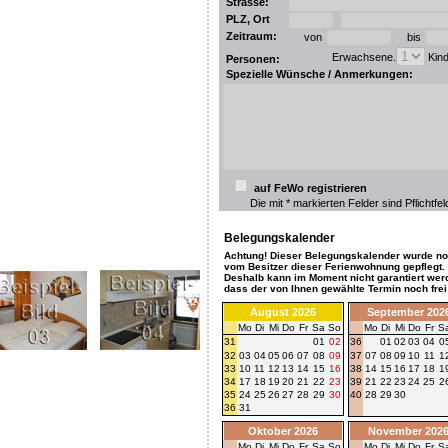
Strasse:
PLZ, Ort
Zeitraum:
von
bis
Erwachsene.
Kin
Personen:
Spezielle Wünsche / Anmerkungen:
auf FeWo registrieren
Die mit * markierten Felder sind Pflichtfel
Belegungskalender
Achtung! Dieser Belegungskalender wurde no
vom Besitzer dieser Ferienwohnung gepflegt.
Deshalb kann im Moment nicht garantiert wer
dass der von Ihnen gewählte Termin noch frei 
August 2026
September 202
Mo
Di
Mi
Do
Fr
Sa
So
Mo
Di
Mi
Do
Fr
S
31
01
02
36
01
02
03
04
0
32
03
04
05
06
07
08
09
37
07
08
09
10
11
1
33
10
11
12
13
14
15
16
38
14
15
16
17
18
1
34
17
18
19
20
21
22
23
39
21
22
23
24
25
2
35
24
25
26
27
28
29
30
40
28
29
30
36
31
Oktober 2026
November 202
Mo
Di
Mi
Do
Fr
Sa
So
Mo
Di
Mi
Do
Fr
S