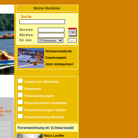
Meine Merkliste
Suche
Anreise:
Abreise:
für min.
Schwarzwald.de
Gewinnspiel:
Jetzt mitmachen!
Zurück zur Übersicht
Ferienorte
Ferienwohnungen
Fewo kostenlos anmelden
ne
Ferienwohnungen Videos
lb sind
ht
Ferienwohnung Besitzer
Ferienwohnung im Schwarzwald
Haus Leufke