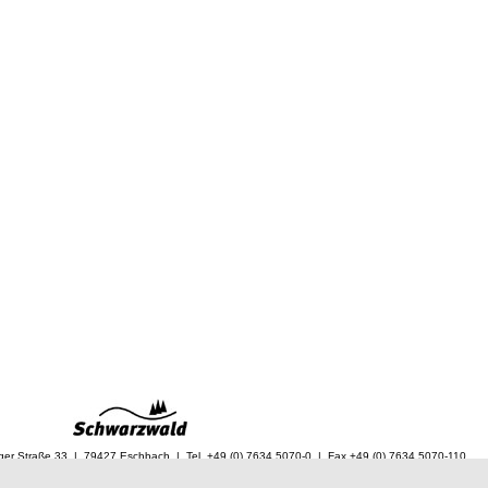
ger Straße 33 | 79427 Eschbach | Tel. +49 (0) 7634 5070-0 | Fax +49 (0) 7634 5070-110
fo@vfnm.de |
www.vfnm.de
|
Internetagentur Freiburg