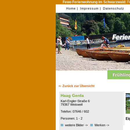
Fewo Ferienwohnung im Schwarzwald:
Fe
Home |
Impressum |
Datenschutz
<- Zurück zur Übersicht
Haag Gerda
Karl-Engler-Straße 6
79367 Weisweil
Telefon: 07646 / 602
Ei
Personen: 1 - 2
weitere Bilder ->
Merken ->