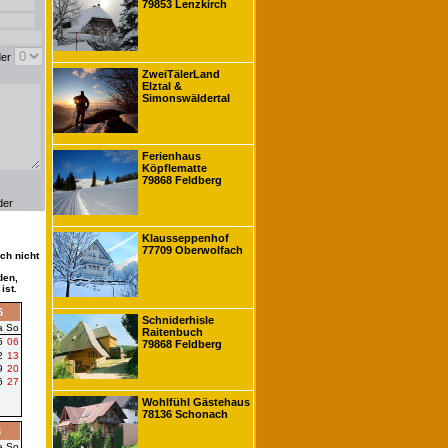
79853 Lenzkirch
der
ZweiTälerLand
Elztal &
Simonswäldertal
Ferienhaus
Köpflematte
79868 Feldberg
der
Klausseppenhof
77709 Oberwolfach
ch nicht
den,
ist.
6
Schniderhisle
a
So
Raitenbuch
5
06
79868 Feldberg
2
13
9
20
6
27
Wohlfühl Gästehaus
78136 Schonach
6
a
So