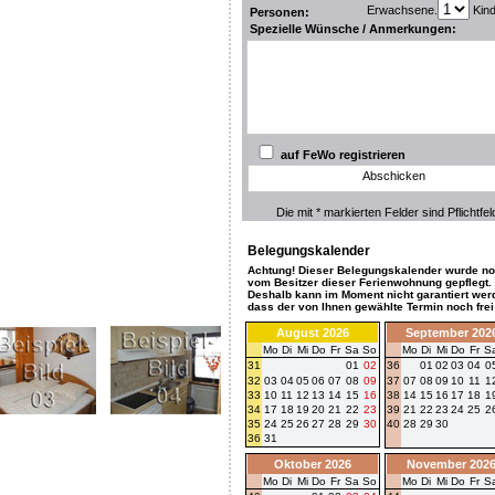
Erwachsene.
Kin
Personen:
Spezielle Wünsche / Anmerkungen:
auf FeWo registrieren
Abschicken
Die mit * markierten Felder sind Pflichtfel
Belegungskalender
Achtung! Dieser Belegungskalender wurde no
vom Besitzer dieser Ferienwohnung gepflegt.
Deshalb kann im Moment nicht garantiert wer
dass der von Ihnen gewählte Termin noch frei 
August 2026
September 202
Mo
Di
Mi
Do
Fr
Sa
So
Mo
Di
Mi
Do
Fr
S
31
01
02
36
01
02
03
04
0
32
03
04
05
06
07
08
09
37
07
08
09
10
11
1
33
10
11
12
13
14
15
16
38
14
15
16
17
18
1
34
17
18
19
20
21
22
23
39
21
22
23
24
25
2
35
24
25
26
27
28
29
30
40
28
29
30
36
31
Oktober 2026
November 202
Mo
Di
Mi
Do
Fr
Sa
So
Mo
Di
Mi
Do
Fr
S