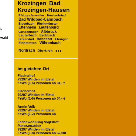
Krozingen
Bad
Krozingen-Hausen
Pfalzgrafenweiler
Herrischried
Bad Wildbad-Calmbach
Eisenbach
Rheinmünster
Ettenheim
Laufenburg
en
Albbruck
Gundelfingen
Lauterbach
Eschbach
zwald
Bonndorf
Birkendorf
Ebringen
Vöhrenbach
Eichstetten
...
Nordrach
Oberkirch
im gleichen Ort
Fischerhof
79297 Winden im Elztal
FeWo (1-5) Personen ab 31,- €
Fischerhof
79297 Winden im Elztal
FeWo (1-5) Personen ab 34,- €
Armin Volk
79297 Winden im Elztal
FeWo (1-2) Personen ab
Ferienwohnung Vogtshof
Panoramablick
79297 Winden im Elztal
FeWo (1-8) Personen ab 52,00€