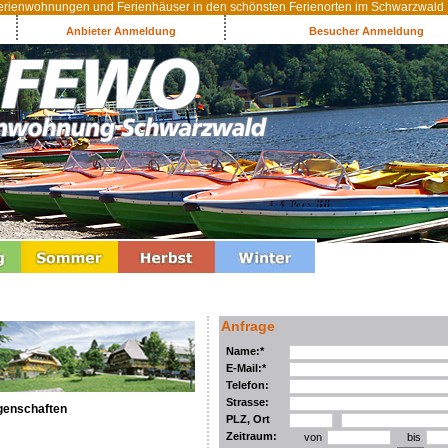
rienwohnungen und Ferienhäuser in den schönsten Ferienorten im Schwarzwald
Anbieter Anmeldung
Besucher Anmeldung
Anfrage
Name:*
E-Mail:*
Telefon:
Strasse:
genschaften
PLZ, Ort
Zeitraum:
von
bis