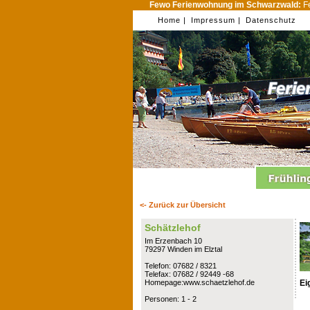
Fewo Ferienwohnung im Schwarzwald:
Fe
Home |
Impressum |
Datenschutz
<- Zurück zur Übersicht
Schätzlehof
Im Erzenbach 10
79297 Winden im Elztal
Telefon: 07682 / 8321
Telefax: 07682 / 92449 -68
Ei
Homepage:www.schaetzlehof.de
Personen: 1 - 2