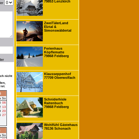
79853 Lenzkirch
der
ZweiTälerLand
Elztal &
Simonswäldertal
Ferienhaus
Köpflematte
79868 Feldberg
der
Klausseppenhof
ch nicht
77709 Oberwolfach
den,
ist.
6
a
So
Schniderhisle
5
06
Raitenbuch
79868 Feldberg
2
13
9
20
6
27
Wohlfühl Gästehaus
78136 Schonach
6
a
So