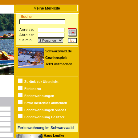
Meine Merkliste
Suche
Anreise:
Abreise:
für min.
Schwarzwald.de
Gewinnspiel:
Jetzt mitmachen!
Zurück zur Übersicht
Ferienorte
Ferienwohnungen
Fewo kostenlos anmelden
Ferienwohnungen Videos
Ferienwohnung Besitzer
Ferienwohnung im Schwarzwald
Haus Leufke