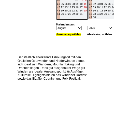
40
01
02
03
04
44
41
05
06
07
08
09
10
11
45
02
03
04
05
06
0
42
12
13
14
15
16
17
18
46
09
10
11
12
13
1
43
19
20
21
22
23
24
25
47
16
17
18
19
20
2
44
26
27
28
29
30
31
48
23
24
25
26
27
2
49
30
Kalenderstart:
Anreisetag wählen
Abreisetag wählen
Der staatlich anerkannte Erholungsort mit den
Ortsteilen Oberwinden und Niederwinden eignet
sich ideal zum Wandern, Mountainbiking und
Drachenfliegen. Dank gut ausgebauter Wege gilt
Winden als idealer Ausgangspunkt für Ausflüge.
Kulturelle Highlights bieten das Windener Dorffest
sowie das Elztäler Country- und Folk-Festival.