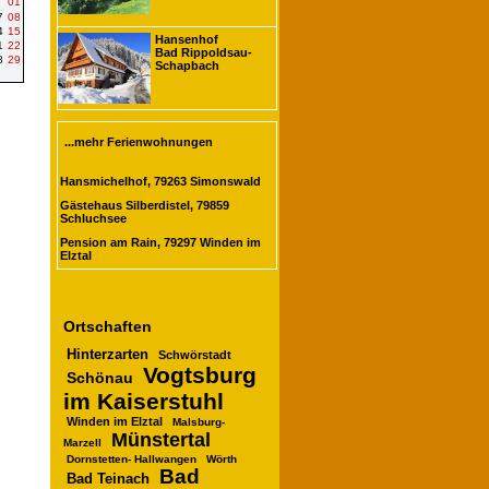
01
7
08
4
15
Hansenhof
1
22
Bad Rippoldsau-
8
29
Schapbach
...mehr Ferienwohnungen
Hansmichelhof, 79263 Simonswald
Gästehaus Silberdistel, 79859
Schluchsee
Pension am Rain, 79297 Winden im
Elztal
Ortschaften
Hinterzarten
Schwörstadt
Vogtsburg
Schönau
im Kaiserstuhl
Winden im Elztal
Malsburg-
Münstertal
Marzell
Dornstetten- Hallwangen
Wörth
Bad
Bad Teinach