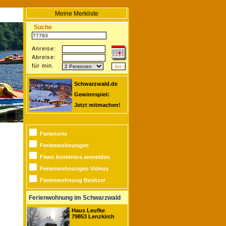
Meine Merkliste
Suche
Anreise:
Abreise:
für min.
Schwarzwald.de
Gewinnspiel:
Jetzt mitmachen!
Ferienorte
Ferienwohnungen
Fewo kostenlos anmelden
Ferienwohnungen Videos
Ferienwohnung Besitzer
Ferienwohnung im Schwarzwald
Haus Leufke
79853 Lenzkirch