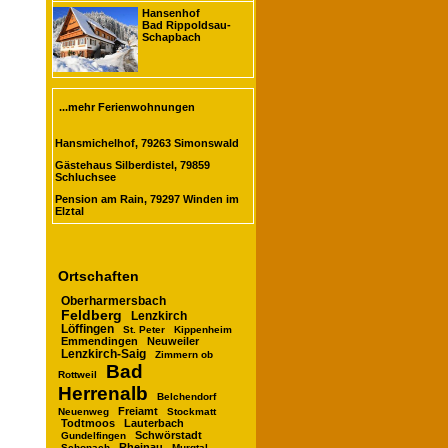
Hansenhof
Bad Rippoldsau-
Schapbach
...mehr Ferienwohnungen
Hansmichelhof, 79263 Simonswald
Gästehaus Silberdistel, 79859
Schluchsee
Pension am Rain, 79297 Winden im
Elztal
Ortschaften
Oberharmersbach
Feldberg
Lenzkirch
Löffingen
St. Peter
Kippenheim
Emmendingen
Neuweiler
Lenzkirch-Saig
Zimmern ob
Bad
Rottweil
Herrenalb
Belchendorf
Freiamt
Neuenweg
Stockmatt
Todtmoos
Lauterbach
Schwörstadt
Gundelfingen
Rheinau
Schonach
Murgtal