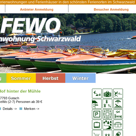
rienwohnungen und Ferienhäuser in den schönsten Ferienorten im Schwarzwald
Anbieter Anmeldung
Besucher Anmeldung
Hof hinter der Mühle
7793 Gutach
eWo (2-7) Personen ab 39 €
Details ->
Merken ->