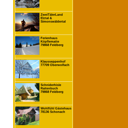
ZweiTälerLand
Elztal &
Simonswäldertal
Ferienhaus
Köpflematte
79868 Feldberg
Klausseppenhof
77709 Oberwolfach
Schniderhisle
Raitenbuch
79868 Feldberg
Wohlfühl Gästehaus
78136 Schonach