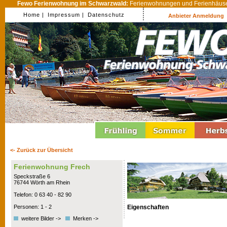
Fewo Ferienwohnung im Schwarzwald:
Ferienwohnungen und Ferienhäuser
Home |
Impressum |
Datenschutz
Anbieter Anmeldung
<- Zurück zur Übersicht
Ferienwohnung Frech
Speckstraße 6
76744 Wörth am Rhein
Telefon: 0 63 40 - 82 90
Eigenschaften
Personen: 1 - 2
weitere Bilder ->
Merken ->