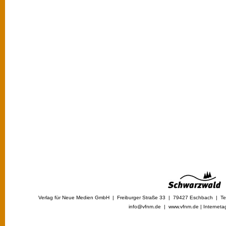
Verlag für Neue Medien GmbH | Freiburger Straße 33 | 79427 Eschbach | Tel
info@vfnm.de |
www.vfnm.de
|
Interneta