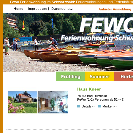
Fewo Ferienwohnung im Schwarzwald:
Ferienwohnungen und Ferienhäuser
Home |
Impressum |
Datenschutz
Anbieter Anmeldung
Haus Kneer
78073 Bad Dürrheim
FeWo (1-2) Personen ab 52,-- €
Details ->
Merken ->