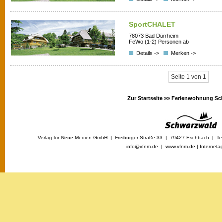
SportCHALET
78073 Bad Dürrheim
FeWo (1-2) Personen ab
Details ->
Merken ->
Seite 1 von 1
Zur Startseite »»
Ferienwohnung Sc
Verlag für Neue Medien GmbH | Freiburger Straße 33 | 79427 Eschbach | Tel
info@vfnm.de |
www.vfnm.de
|
Interneta