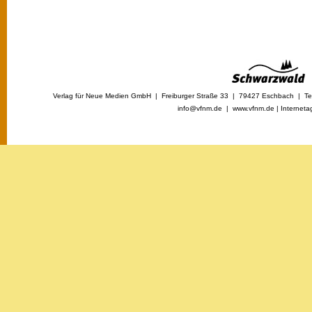
Verlag für Neue Medien GmbH | Freiburger Straße 33 | 79427 Eschbach | Tel
info@vfnm.de |
www.vfnm.de
|
Interneta