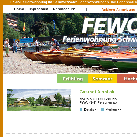
Fewo Ferienwohnung im Schwarzwald:
Ferienwohnungen und Ferienhäuser
Home |
Impressum |
Datenschutz
Anbieter Anmeldung
Gasthof Albblick
75378 Bad Liebenzell-BB
FeWo (1-2) Personen ab
Details ->
Merken ->