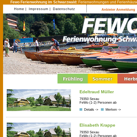
Fewo Ferienwohnung im Schwarzwald:
Ferienwohnungen und Ferienhäuser
Home |
Impressum |
Datenschutz
Anbieter Anmeldung
Edeltraud Müller
79350 Sexau
FeWo (1-2) Personen ab
Details ->
Merken ->
Elisabeth Krappe
79350 Sexau
FeWo (1-2) Personen ab