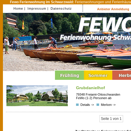
Fewo Ferienwohnung im Schwarzwald:
Ferienwohnungen und Ferienhäuser
Home |
Impressum |
Datenschutz
Anbieter Anmeldung
Grubdanielhof
79348 Freiamt-Ottoschwanden
FeWo (1-2) Personen ab
Details ->
Merken ->
Seite 1 von 1