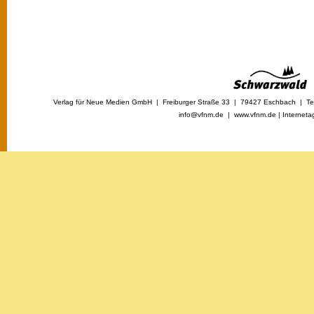
Verlag für Neue Medien GmbH | Freiburger Straße 33 | 79427 Eschbach | Tel
info@vfnm.de |
www.vfnm.de
|
Interneta