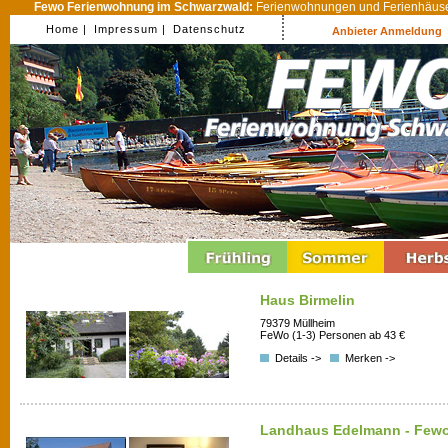
Fewo Ferienwohnung im Schwarzwald:
Ferienwohnungen und Ferienhäuser
Home |
Impressum |
Datenschutz
Anbieter Anmeldung
Haus Birmelin
79379 Müllheim
FeWo (1-3) Personen ab 43 €
Details ->
Merken ->
Landhaus Edelmann - Fewo