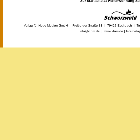
Zur Startseite »»
Ferienwohnung Sc
Verlag für Neue Medien GmbH | Freiburger Straße 33 | 79427 Eschbach | Tel
info@vfnm.de |
www.vfnm.de
|
Interneta