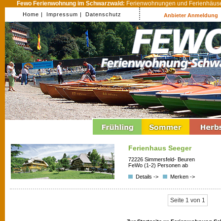
Fewo Ferienwohnung im Schwarzwald:
Ferienwohnungen und Ferienhäuser
Home |
Impressum |
Datenschutz
Anbieter Anmeldung
Ferienhaus Seeger
72226 Simmersfeld- Beuren
FeWo (1-2) Personen ab
Details ->
Merken ->
Seite 1 von 1