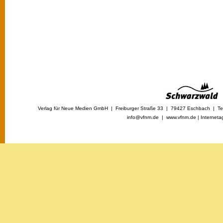
Verlag für Neue Medien GmbH | Freiburger Straße 33 | 79427 Eschbach | Tel
info@vfnm.de |
www.vfnm.de
|
Interneta