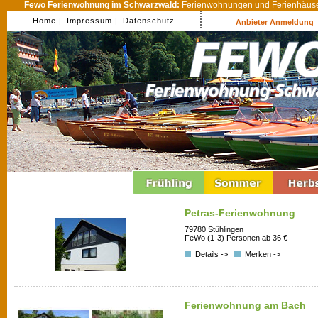
Fewo Ferienwohnung im Schwarzwald:
Ferienwohnungen und Ferienhäuser
Home |
Impressum |
Datenschutz
Anbieter Anmeldung
Petras-Ferienwohnung
79780 Stühlingen
FeWo (1-3) Personen ab 36 €
Details ->
Merken ->
Ferienwohnung am Bach