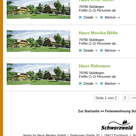
79780 Stühlingen
FeWo (1-2) Personen ab
Details ->
Merken ->
Haus Monika Bölle
79780 Stühlingen
FeWo (1-2) Personen ab
Details ->
Merken ->
Haus Rebmann
79780 Stühlingen
FeWo (1-2) Personen ab
Details ->
Merken ->
Seite 1 von 2
2
->
Zur Startseite »»
Ferienwohnung Sc
Verlag für Neue Medien GmbH | Freiburger Straße 33 | 79427 Eschbach | Tel