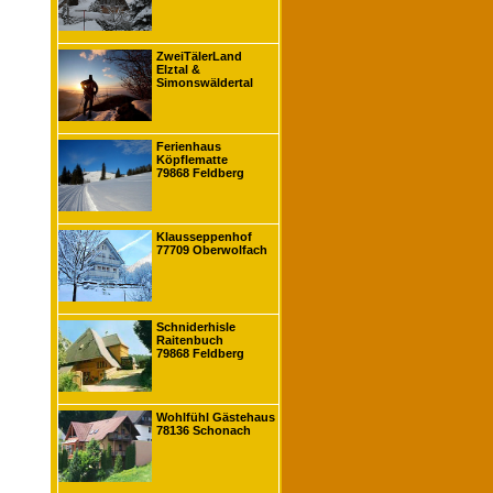
ZweiTälerLand
Elztal &
Simonswäldertal
Ferienhaus
Köpflematte
79868 Feldberg
Klausseppenhof
77709 Oberwolfach
Schniderhisle
Raitenbuch
79868 Feldberg
Wohlfühl Gästehaus
78136 Schonach