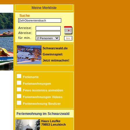
Meine Merkliste
Suche
Anreise:
Abreise:
für min.
Schwarzwald.de
Gewinnspiel:
Jetzt mitmachen!
Ferienorte
Ferienwohnungen
Fewo kostenlos anmelden
Ferienwohnungen Videos
Ferienwohnung Besitzer
Ferienwohnung im Schwarzwald
Haus Leufke
79853 Lenzkirch