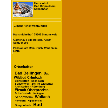
Hansenhof
Bad Rippoldsau-
Schapbach
...mehr Ferienwohnungen
Hansmichelhof, 79263 Simonswald
Gästehaus Silberdistel, 79859
Schluchsee
Pension am Rain, 79297 Winden im
Elztal
Ortschaften
Bad Bellingen
Bad
Wildbad-Calmbach
Eichstetten
Eschbach
Bollschweil
Zell im Wiesental
Aichhalden - Rötenberg
Elzach-Oberprechtal
Schwörstadt
Tuningen
Wolfach
Schopfheim
Hornberg
Kippenheim
Bad
Gengenbach