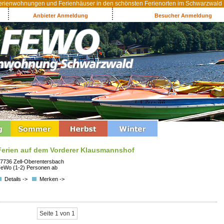
rienwohnungen und Ferienhäuser in den schönsten Ferienorten im Schwarzwald
Anbieter Anmeldung
Besucher Anmeldung
Ferien auf dem Vorderer Klausmannshof
7736 Zell-Oberentersbach
eWo (1-2) Personen ab
Details ->
Merken ->
Seite 1 von 1