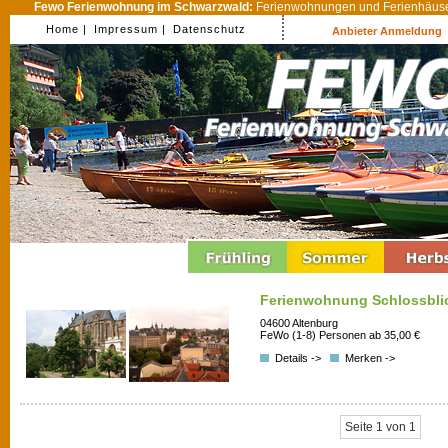
Fewo Ferienwohnung im Schwarzwald:
Ferienwohnungen und Ferienhäuser
Home |
Impressum |
Datenschutz
Anbieter Anmeldung
Ferienwohnung Schlossbli
04600 Altenburg
FeWo (1-8) Personen ab 35,00 €
Details ->
Merken ->
Seite 1 von 1