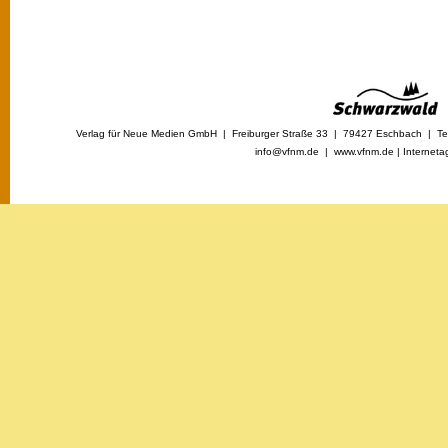
Verlag für Neue Medien GmbH | Freiburger Straße 33 | 79427 Eschbach | Tel
info@vfnm.de |
www.vfnm.de
|
Interneta