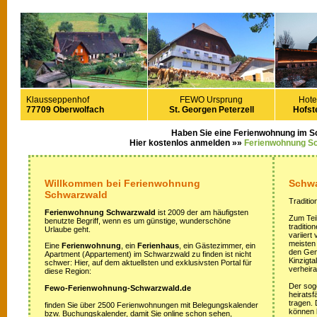
Klausseppenhof
FEWO Ursprung
Hote
77709 Oberwolfach
St. Georgen Peterzell
Hofste
Haben Sie eine Ferienwohnung im 
Hier kostenlos anmelden »»
Ferienwohnung S
Willkommen bei Ferienwohnung
Schwa
Schwarzwald
Traditio
Ferienwohnung Schwarzwald
ist 2009 der am häufigsten
Zum Teil
benutzte Begriff, wenn es um günstige, wunderschöne
traditi
Urlaube geht.
variiert
meisten
Eine
Ferienwohnung
, ein
Ferienhaus
, ein Gästezimmer, ein
den Gem
Apartment (Appartement) im Schwarzwald zu finden ist nicht
Kinzigta
schwer: Hier, auf dem aktuellsten und exklusivsten Portal für
verheira
diese Region:
Der sog
Fewo-Ferienwohnung-Schwarzwald.de
heirats
tragen.
finden Sie über 2500 Ferienwohnungen mit Belegungskalender
können 
bzw. Buchungskalender, damit Sie online schon sehen,