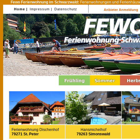
Fewo Ferienwohnung im Schwarzwald:
Ferienwohnungen und Ferienhäuser
Home |
Impressum |
Datenschutz
Anbieter Anmeldung
Ferienwohnung Dischenhof
Hansmichelhof
79271 St. Peter
79263 Simonswald