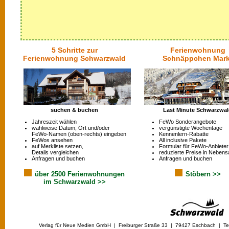
5 Schritte zur
Ferienwohnung
Ferienwohnung Schwarzwald
Schnäppchen Mark
suchen & buchen
Last Minute Schwarzwa
Jahreszeit wählen
FeWo Sonderangebote
wahlweise Datum, Ort und/oder
vergünstigte Wochentage
FeWo-Namen (oben-rechts) eingeben
Kennenlern-Rabatte
FeWos ansehen
All inclusive Pakete
auf Merkliste setzen,
Formular für FeWo-Anbieter
Details vergleichen
reduzierte Preise in Nebens
Anfragen und buchen
Anfragen und buchen
über 2500 Ferienwohnungen
Stöbern >>
im Schwarzwald >>
Verlag für Neue Medien GmbH | Freiburger Straße 33 | 79427 Eschbach | Tel