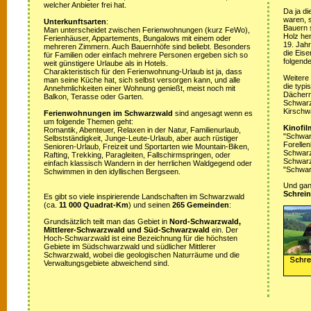
welcher Anbieter frei hat.
Da ja di
waren, s
Unterkunftsarten
:
Bauern 
Man unterscheidet zwischen Ferienwohnungen (kurz FeWo),
Holz her
Ferienhäuser, Appartements, Bungalows mit einem oder
19. Jah
mehreren Zimmern. Auch Bauernhöfe sind beliebt. Besonders
die Eis
für Familien oder einfach mehrere Personen ergeben sich so
folgende
weit günstigere Urlaube als in Hotels.
Charakteristisch für den Ferienwohnung-Urlaub ist ja, dass
Weitere
man seine Küche hat, sich selbst versorgen kann, und alle
die typ
Annehmlichkeiten einer Wohnung genießt, meist noch mit
Dächern
Balkon, Terasse oder Garten.
Schwarz
Kirschw
Ferienwohnungen im Schwarzwald
sind angesagt wenn es
um folgende Themen geht:
Kinofil
Romantik, Abenteuer, Relaxen in der Natur, Familienurlaub,
"Schwar
Selbstständigkeit, Junge-Leute-Urlaub, aber auch rüstiger
Forellen
Senioren-Urlaub, Freizeit und Sportarten wie Mountain-Biken,
Schwarzw
Rafting, Trekking, Paragleiten, Fallschirmspringen, oder
Schwarz
einfach klassisch Wandern in der herrlichen Waldgegend oder
"Schwar
Schwimmen in den idyllischen Bergseen.
Und ganz
Schrein
Es gibt so viele inspirierende Landschaften im Schwarzwald
(ca.
11 000 Quadrat-Km
) und seinen
265 Gemeinden
:
Grundsätzlich teilt man das Gebiet in
Nord-Schwarzwald,
Mittlerer-Schwarzwald und Süd-Schwarzwald
ein. Der
Hoch-Schwarzwald ist eine Bezeichnung für die höchsten
Gebiete im Südschwarzwald und südlicher Mittlerer
Schwarzwald, wobei die geologischen Naturräume und die
Verwaltungsgebiete abweichend sind.