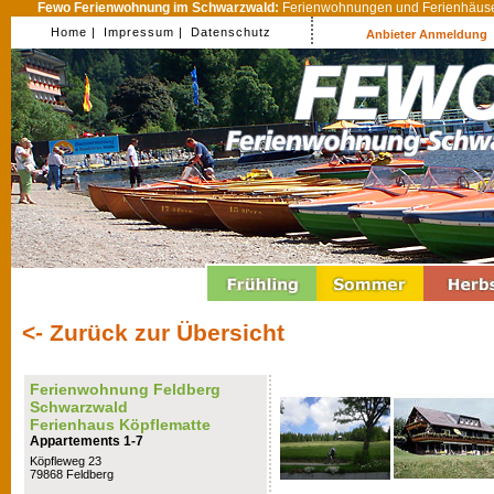
Fewo Ferienwohnung im Schwarzwald:
Ferienwohnungen und Ferienhäuser
Home |
Impressum |
Datenschutz
Anbieter Anmeldung
<- Zurück zur Übersicht
Ferienwohnung Feldberg
Schwarzwald
Ferienhaus Köpflematte
Appartements 1-7
Köpfleweg 23
79868 Feldberg