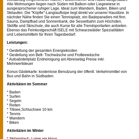
Alle Wohnungen liegen nach Süden mit Balkon oder Liegewiese in
ausgesprochener ruhiger Lage. Ideal zum Wandern, Baden, Biken und
Skilaufen. Die "Köpfle"-Langlaufloipe liegt direkt vor unserer Haustüre. In
nächster Nähe finden Sie einen Tennisplatz, ein Badeparadies mit finn.
Sauna, Dampfbad und Sonnenbank, die Sesselbahn zum Höchsten,
Skilifte und Skischule, die auch Kurse für alle Trendsportarten anbieten.
Ebenso das Feinkostgeschäft ISELE mit Schwarzwälder Spezialitäten
und Lebensmitteln für Ihren Tagesbedarf.
Leistungen:
* Gestellung der gesamten Energiekosten
* Gestellung von Bett- Tischwäsche und Frotteewäsche
* Autoabstellplatz Endreinigung am Abreisetag Preise inkl.
Mehrwertsteuer
Konus Gästekarte: kostenlose Benutzung der öffentl. Verkehrsmittel von
Bus und Bahn in Südbaden.
Aktivitäten im Sommer
* Baden
* Surfen
* Segeln
* Reiten
* Titisee,Schluchsee 10 km
* Tennis
* Wandern
* Biken
Aktivitäten im Winter
* Skilanglauf - Loipe am Haus