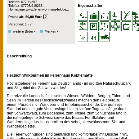
Telefon: 07703/397
Eigenschaften
Telefax: 07703/919233
Homepage:www.ferienwohnung-feldbe...
Preise ab: 50,00 Euro
?
Personen: 1 - 7
weitere Bilder ->
Merken ->
Beschreibung
Herzlich Willkommen im Ferienhaus Köpflematte
Höchstgelegenes Ferienhaus Deutschlands
- im größten Naturschutzpark
und Skigebiet des Schwarzwaldes!
Die reizvolle Landschaft mit seinen Wiesen, Wäldern, Bergen, Tälern und
Seen im Herzen des Hochschwarzwaldes machen den Feldberg zu
einem Paradies für Wanderer und Erholungssuchende. Der günstige
Standort und die gute Verkehrslage bieten schöne Tagesausflüge durch
den Schwarzwald, zum Bodensee, zum Titisee, zum Schluchsee und in
die nahegelegene Schweiz sowie das Elsass. Für Skifahrer und
Wanderer liegt das Haus inmitten des sehr gut erschlossenen Ski- und
Wandergebietes.
Die Ferienwohnungen sind gemütlich und komfortabel mit Dusche 7 WC,
vollständig eingerichteter Küche, Farbfernseher und Radio ausgestattet.