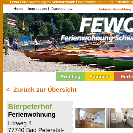
Fewo Ferienwohnung im Schwarzwald:
Ferienwohnungen und Ferienhäuser
Home |
Impressum |
Datenschutz
Anbieter Anmeldung
<- Zurück zur Übersicht
Bierpeterhof
Ferienwohnung
Littweg 4
77740 Bad Peterstal-