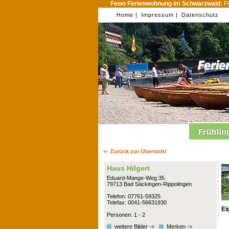
Fewo Ferienwohnung im Schwarzwald:
Fe
Home |
Impressum |
Datenschutz
<- Zurück zur Übersicht
Haus Hilgert
Eduard-Mange-Weg 35
79713 Bad Säckingen-Rippolingen
Telefon: 07761-59325
Telefax: 0041-56631930
Ei
Personen: 1 - 2
weitere Bilder ->
Merken ->