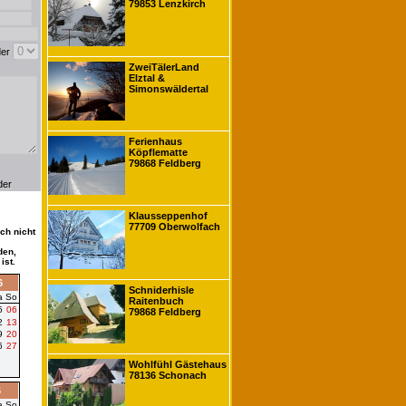
79853 Lenzkirch
der
ZweiTälerLand
Elztal &
Simonswäldertal
Ferienhaus
Köpflematte
79868 Feldberg
der
Klausseppenhof
77709 Oberwolfach
ch nicht
den,
ist.
6
Schniderhisle
a
So
Raitenbuch
5
06
79868 Feldberg
2
13
9
20
6
27
Wohlfühl Gästehaus
78136 Schonach
6
a
So