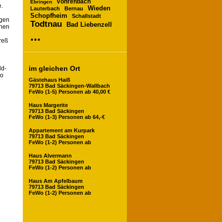
Vöhrenbach
Ebringen
e.
Wieden
Lauterbach
Bernau
Schopfheim
Schallstadt
ngen
Todtnau
Bad Liebenzell
chen
...
reß
im gleichen Ort
ld-
so
Gästehaus Haiß
79713 Bad Säckingen-Wallbach
FeWo (1-5) Personen ab 40,00 €
Haus Margerite
79713 Bad Säckingen
FeWo (1-3) Personen ab 64,-€
Appartement am Kurpark
79713 Bad Säckingen
FeWo (1-2) Personen ab
Haus Alvermann
79713 Bad Säckingen
FeWo (1-2) Personen ab
Haus Am Apfelbaum
79713 Bad Säckingen
FeWo (1-2) Personen ab