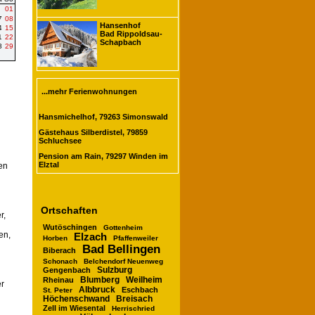
01
7
08
Hansenhof
4
15
Bad Rippoldsau-
1
22
Schapbach
8
29
...mehr Ferienwohnungen
Hansmichelhof, 79263 Simonswald
Gästehaus Silberdistel, 79859
Schluchsee
Pension am Rain, 79297 Winden im
Elztal
en
Ortschaften
r,
Wutöschingen
Gottenheim
en,
Elzach
Horben
Pfaffenweiler
Bad Bellingen
Biberach
Schonach
Belchendorf Neuenweg
Sulzburg
Gengenbach
Blumberg
Rheinau
Weilheim
er
Albbruck
Eschbach
St. Peter
Höchenschwand
Breisach
Zell im Wiesental
Herrischried