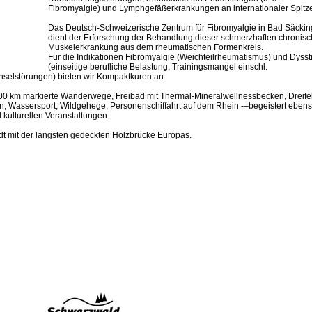
Fibromyalgie) und Lymphgefäßerkrankungen an internationaler Spitz
Das Deutsch-Schweizerische Zentrum für Fibromyalgie in Bad Säcki
dient der Erforschung der Behandlung dieser schmerzhaften chronis
Muskelerkrankung aus dem rheumatischen Formenkreis.
Für die Indikationen Fibromyalgie (Weichteilrheumatismus) und Dysst
(einseitige berufliche Belastung, Trainingsmangel einschl.
hselstörungen) bieten wir Kompaktkuren an.
. 200 km markierte Wanderwege, Freibad mit Thermal-Mineralwellnessbecken, Dreife
n, Wassersport, Wildgehege, Personenschiffahrt auf dem Rhein -–begeistert eben
 kulturellen Veranstaltungen.
dt mit der längsten gedeckten Holzbrücke Europas.