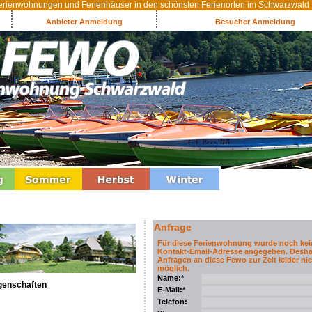
rienwohnungen und Ferienhäuser in den schönsten Ferienorten im Schwarzwald
Anbieter Anmeldung
Besucher Anmeldung
Anfrage
Für diese Ferienwohnung wurde noch kei
Kontakt-Email-Adresse angegeben. Desha
Anfragen an diese Fewo zur Zeit leider nic
möglich.
Name:*
genschaften
E-Mail:*
Telefon: