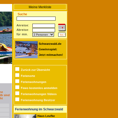
Meine Merkliste
Suche
Anreise:
Abreise:
für min.
Schwarzwald.de
Gewinnspiel:
Jetzt mitmachen!
Zurück zur Übersicht
Ferienorte
Ferienwohnungen
Fewo kostenlos anmelden
ne
Ferienwohnungen Videos
lb sind
ht
Ferienwohnung Besitzer
Ferienwohnung im Schwarzwald
Haus Leufke