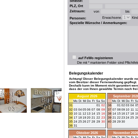
Strasse:
PLZ, Ort
Zeitraum:
von
bis
Erwachsene.
Kin
Personen:
Spezielle Wünsche / Anmerkungen:
auf FeWo registrieren
Die mit * markierten Felder sind Pflichtfel
Belegungskalender
Achtung! Dieser Belegungskalender wurde no
vom Besitzer dieser Ferienwohnung gepflegt.
Deshalb kann im Moment nicht garantiert wer
dass der von Ihnen gewählte Termin noch frei 
August 2026
September 202
Mo
Di
Mi
Do
Fr
Sa
So
Mo
Di
Mi
Do
Fr
S
31
01
02
36
01
02
03
04
0
32
03
04
05
06
07
08
09
37
07
08
09
10
11
1
33
10
11
12
13
14
15
16
38
14
15
16
17
18
1
34
17
18
19
20
21
22
23
39
21
22
23
24
25
2
35
24
25
26
27
28
29
30
40
28
29
30
36
31
Oktober 2026
November 202
Mo
Di
Mi
Do
Fr
Sa
So
Mo
Di
Mi
Do
Fr
S