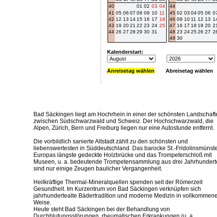
40
01
02
03
04
44
41
05
06
07
08
09
10
11
45
02
03
04
05
06
0
42
12
13
14
15
16
17
18
46
09
10
11
12
13
1
43
19
20
21
22
23
24
25
47
16
17
18
19
20
2
44
26
27
28
29
30
31
48
23
24
25
26
27
2
49
30
Kalenderstart:
Anreisetag wählen
Abreisetag wählen
Bad Säckingen liegt am Hochrhein in einer der schönsten Landschaft
zwischen Südschwarzwald und Schweiz. Der Hochschwarzwald, die
Alpen, Zürich, Bern und Freiburg liegen nur eine Autostunde entfernt.
Die vorbildlich sanierte Altstadt zählt zu den schönsten und
liebenswertesten in Süddeutschland. Das barocke St.-Fridolinsmünste
Europas längste gedeckte Holzbrücke und das Trompeterschloß mit
Museen, u. a. bedeutende Trompetensammlung aus drei Jahrhundert
sind nur einige Zeugen baulicher Vergangenheit.
Heilkräftige Thermal-Mineralquellen spenden seit der Römerzeit
Gesundheit. Im Kurzentrum von Bad Säckingen verknüpfen sich
jahrhundertealte Bädertradition und moderne Medizin in vollkommen
Weise.
Heute steht Bad Säckingen bei der Behandlung von
Durchblutungsstörungen, rheumatischen Erkrankungen (u. a.