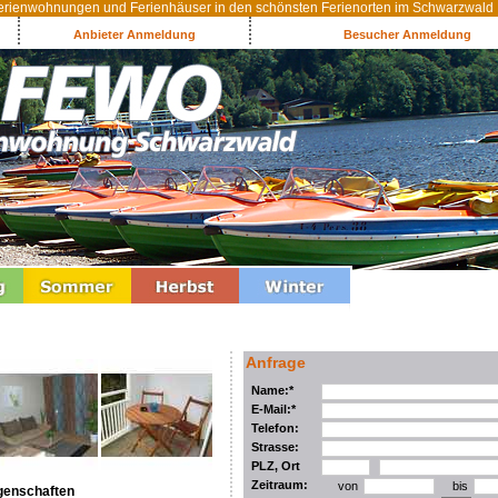
rienwohnungen und Ferienhäuser in den schönsten Ferienorten im Schwarzwald
Anbieter Anmeldung
Besucher Anmeldung
Anfrage
Name:*
E-Mail:*
Telefon:
Strasse:
PLZ, Ort
Zeitraum:
von
bis
genschaften