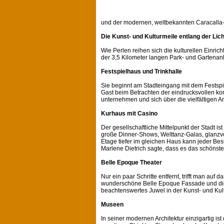
und der modernen, weltbekannten Caracalla-
Die Kunst- und Kulturmeile entlang der Lich
Wie Perlen reihen sich die kulturellen Einric
der 3,5 Kilometer langen Park- und Gartenanla
Festspielhaus und Trinkhalle
Sie beginnt am Stadteingang mit dem Festspie
Gast beim Betrachten der eindrucksvollen kor
unternehmen und sich über die vielfältigen An
Kurhaus mit Casino
Der gesellschaftliche Mittelpunkt der Stadt i
große Dinner-Shows, Welttanz-Galas, glanzvo
Etage tiefer im gleichen Haus kann jeder Be
Marlene Dietrich sagte, dass es das schönste 
Belle Epoque Theater
Nur ein paar Schritte entfernt, trifft man au
wunderschöne Belle Epoque Fassade und die ch
beachtenswertes Juwel in der Kunst- und Kult
Museen
In seiner modernen Architektur einzigartig 