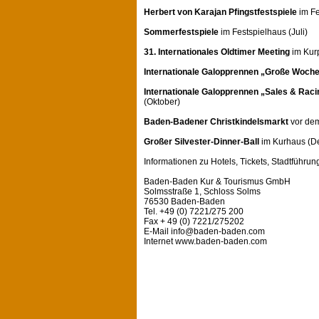
Herbert von Karajan Pfingstfestspiele
im Fe
Sommerfestspiele
im Festspielhaus (Juli)
31. Internationales Oldtimer Meeting
im Kurp
Internationale Galopprennen „Große Woch
Internationale Galopprennen „Sales & Raci
(Oktober)
Baden-Badener Christkindelsmarkt
vor de
Großer Silvester-Dinner-Ball
im Kurhaus (D
Informationen zu Hotels, Tickets, Stadtführ
Baden-Baden Kur & Tourismus GmbH
Solmsstraße 1, Schloss Solms
76530 Baden-Baden
Tel. +49 (0) 7221/275 200
Fax + 49 (0) 7221/275202
E-Mail info@baden-baden.com
Internet www.baden-baden.com