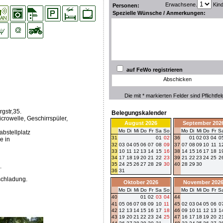
Erwachsene.
Kin
Personen:
Spezielle Wünsche / Anmerkungen:
auf FeWo registrieren
Abschicken
Die mit * markierten Felder sind Pflichtfel
gstr,35.
Belegungskalender
rowelle, Geschirrspüler,
August 2026
September 202
Mo
Di
Mi
Do
Fr
Sa
So
Mo
Di
Mi
Do
Fr
S
bstellplatz
31
01
02
36
01
02
03
04
0
e in
32
03
04
05
06
07
08
09
37
07
08
09
10
11
1
33
10
11
12
13
14
15
16
38
14
15
16
17
18
1
34
17
18
19
20
21
22
23
39
21
22
23
24
25
2
35
24
25
26
27
28
29
30
40
28
29
30
.
36
31
chladung.
Oktober 2026
November 202
Mo
Di
Mi
Do
Fr
Sa
So
Mo
Di
Mi
Do
Fr
S
40
01
02
03
04
44
41
05
06
07
08
09
10
11
45
02
03
04
05
06
0
42
12
13
14
15
16
17
18
46
09
10
11
12
13
1
43
19
20
21
22
23
24
25
47
16
17
18
19
20
2