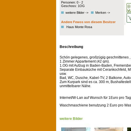
Personen: 0 - 2
Geschoss: 1OG
weitere Bilder ->
Merken ->
Andere Fewos von diesem Besitzer
Haus Monte Rosa
Beschreibung
Schön gelegenes, großzügig geschnittenes ,
1 Zimmer Appartement (42 qm).
1.OG mit Aufzug in Baden-Baden, Fremersber
Separate Einbauküche mit Cerankochfeld, Mic
usw.
Bad, WC, Dusche, Kabel-TV, 2 Balkone, Autoa
Zum Kurpark sind es ca. 300 m, Bushaltestell
unmittelbarer Nähe.
Internet/W-Lan auf Wunsch für 1Euro pro Tag
Waschmaschiene benutzung 2 Euro pro Was
weitere Bilder