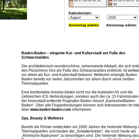
44
26
27
28
29
30
31
48
23
24
25
26
27
2
49
30
Kalenderstart:
Anreisetag wählen
Abreisetag wählen
Baden-Baden – elegante Kur- und Kulturstadt am Fuße des
Schwarzwaldes
Die architektonisch wunderschöne, sehenswerte Altstadt, die sich ent
des Flüsschens Oos am Fuße des Schwarzwaldes erstreckt, ist weltwe
vor allem als Kur- und Kulturstadt bekannt. Weltruhm erlangte Baden-
Baden bereits vor vielen Jahrzehnten vor allem durch seine heißen
Thermalquellen.
Eine komfortable Anreise bieten nicht nur die Autobahn A5 und die
zahlreichen ICE-Verbindungen, sondern auch der ca. 15 Fahrminuten
der Innenstadt entfernte Flughafen Baden-Airport „Karlsruhe/Baden-
Baden“. Über alle Fluganbindungen können sich Interessenten im Int
über
www.baden-baden.com
informieren.
Spa, Beauty & Wellness
Bereits die Römer entdeckten vor 2000 Jahren die heilende Wirkung 
Thermalquellen und bauten die „Soldatenbäder“, die noch heute als
„Römische Badruinen“ zu besichtigen sind. Die heilende Wirkung des