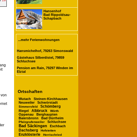
8
29
Hansenhof
Bad Rippoldsau-
Schapbach
...mehr Ferienwohnungen
Hansmichelhof, 79263 Simonswald
Gästehaus Silberdistel, 79859
Schluchsee
lang
Pension am Rain, 79297 Winden im
it
Elztal
Ortschaften
 von
Wutach
Steinen-Kirchhausen
Neuweiler
Schwörstadt
ernet
Schömberg
Simmersfeld
Albbruck
Riegel
Wörth
Oppenau
Berghaupten
Baiersbronn
Bad Dürrheim
Schluchsee
Pfalzgrafenweiler
der
Bad Säckingen
Eschbach
Dachsberg
Hofstetten
Enzklösterle
Herrischried