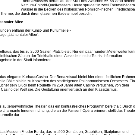
Thermalwassers beruht auf der Kraft des zwischen 56-68 Grad heiße
Natrium-Chlorid-Quellwassers. Heute sprudelt in zwei Thermalbäder
Wasser in die Becken des historischen Römisch-Irischen Friedrichsb
Therme, die durch ihren gläsernen Badetempel besticht.
tentaler Allee
htungen entlang der Kunst- und Kulturmeile -
ge „Lichtentaler Allee“.
lhaus, das bis zu 2500 Gästen Platz bietet. Nur ein paar hundert Meter weiter kan
inthischen Säulen der Trinkhalle einen Abstecher in die Tourist-Information
gebote in der Stadt informieren.
st das elegante KurhausCasino. Der Benazetsaal bietet hier einen festlichen Rahmen
lle Bälle bis hin zu Konzerten des stadteigenen Philharmonischen Orchesters. Ei
sucher sein Glück beim Roulette im 250 Jahre alten Casino versuchen, von dem
Casino der Welt sei. Die Gestaltung orientiert sich an den Klassizismus.
f das außergewöhnliche Theater, das ein kontrastreiches Programm bereithält. Durch 
armante Inneneinrichtung, die an die Pariser l´Opéra erinnert, stellt das Theate
urmeile dar.
ist das Museum Frieder Burda, das mit 500 Gemälden, Graphiken, Skulpturen und