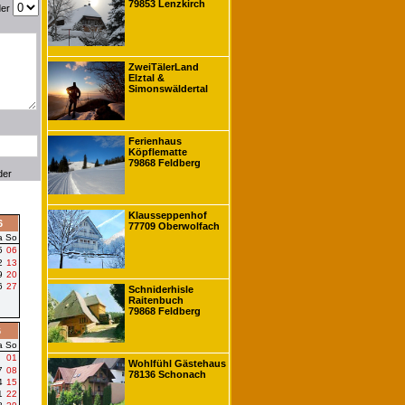
79853 Lenzkirch
der
ZweiTälerLand
Elztal &
Simonswäldertal
Ferienhaus
Köpflematte
79868 Feldberg
der
Klausseppenhof
6
77709 Oberwolfach
a
So
5
06
2
13
9
20
6
27
Schniderhisle
Raitenbuch
79868 Feldberg
6
a
So
01
Wohlfühl Gästehaus
7
08
78136 Schonach
4
15
1
22