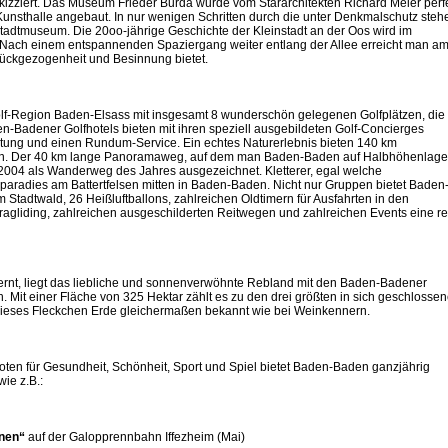
kizziert. Das Museum Frieder Burda wurde vom Stararchitekten Richard Meier perf
Kunsthalle angebaut. In nur wenigen Schritten durch die unter Denkmalschutz ste
 Stadtmuseum. Die 20oo-jährige Geschichte der Kleinstadt an der Oos wird im
Nach einem entspannenden Spaziergang weiter entlang der Allee erreicht man a
rückgezogenheit und Besinnung bietet.
lf-Region Baden-Elsass mit insgesamt 8 wunderschön gelegenen Golfplätzen, die 
n-Badener Golfhotels bieten mit ihren speziell ausgebildeten Golf-Concierges
ratung und einen Rundum-Service. Ein echtes Naturerlebnis bieten 140 km
. Der 40 km lange Panoramaweg, auf dem man Baden-Baden auf Halbhöhenlage
04 als Wanderweg des Jahres ausgezeichnet. Kletterer, egal welche
erparadies am Battertfelsen mitten in Baden-Baden. Nicht nur Gruppen bietet Baden
Stadtwald, 26 Heißluftballons, zahlreichen Oldtimern für Ausfahrten in den
agliding, zahlreichen ausgeschilderten Reitwegen und zahlreichen Events eine re
rnt, liegt das liebliche und sonnenverwöhnte Rebland mit den Baden-Badener
. Mit einer Fläche von 325 Hektar zählt es zu den drei größten in sich geschlosse
dieses Fleckchen Erde gleichermaßen bekannt wie bei Weinkennern.
ten für Gesundheit, Schönheit, Sport und Spiel bietet Baden-Baden ganzjährig
ie z.B.:
nnen“
auf der Galopprennbahn Iffezheim (Mai)