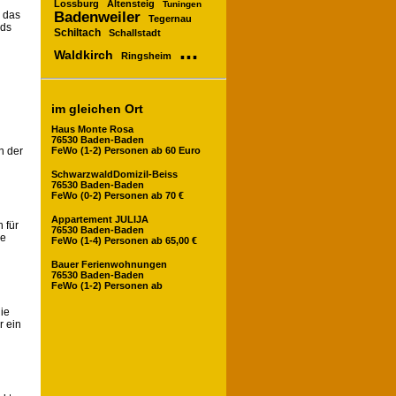
n
Lossburg
Altensteig
Tuningen
Badenweiler
n das
Tegernau
ads
Schiltach
Schallstadt
...
Waldkirch
Ringsheim
im gleichen Ort
Haus Monte Rosa
76530 Baden-Baden
FeWo (1-2) Personen ab 60 Euro
n der
SchwarzwaldDomizil-Beiss
76530 Baden-Baden
FeWo (0-2) Personen ab 70 €
Appartement JULIJA
 für
76530 Baden-Baden
ne
FeWo (1-4) Personen ab 65,00 €
Bauer Ferienwohnungen
76530 Baden-Baden
FeWo (1-2) Personen ab
die
r ein