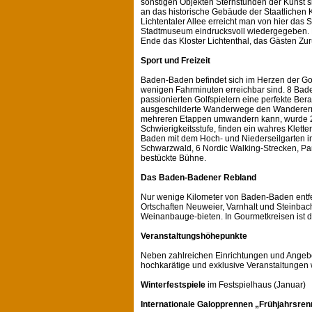
sonstigen Objekten Sternstunden der Kunst s
an das historische Gebäude der Staatlichen 
Lichtentaler Allee erreicht man von hier das
Stadtmuseum eindrucksvoll wiedergegeben. 
Ende das Kloster Lichtenthal, das Gästen Zu
Sport und Freizeit
Baden-Baden befindet sich im Herzen der Go
wenigen Fahrminuten erreichbar sind. 8 Bade
passionierten Golfspielern eine perfekte Be
ausgeschilderte Wanderwege den Wanderern
mehreren Etappen umwandern kann, wurde 20
Schwierigkeitsstufe, finden ein wahres Klett
Baden mit dem Hoch- und Niederseilgarten im 
Schwarzwald, 6 Nordic Walking-Strecken, Par
bestückte Bühne.
Das Baden-Badener Rebland
Nur wenige Kilometer von Baden-Baden entfe
Ortschaften Neuweier, Varnhalt und Steinbach
Weinanbauge-bieten. In Gourmetkreisen ist 
Veranstaltungshöhepunkte
Neben zahlreichen Einrichtungen und Angebo
hochkarätige und exklusive Veranstaltungen w
Winterfestspiele
im Festspielhaus (Januar)
Internationale Galopprennen „Frühjahrsre