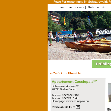
Fewo Ferienwohnung im Schwarzwald:
Fe
Home |
Impressum |
Datenschutz
<- Zurück zur Übersicht
Appartement Cassiopaia***
Lichtentalerstrasse 67
76530 Baden-Baden
Telefon: 07221/357100
Telefax: 07221397340
Homepage:www.cassiopaia.eu
Preise ab: 60 Euro
?
Ei