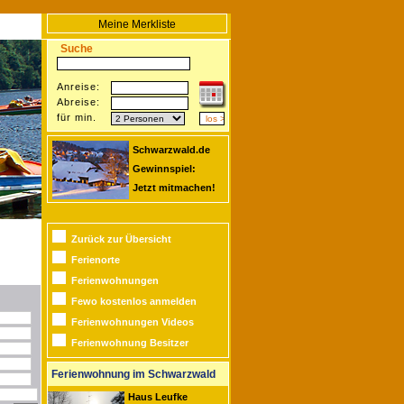
Meine Merkliste
Suche
Anreise:
Abreise:
für min.
Schwarzwald.de
Gewinnspiel:
Jetzt mitmachen!
Zurück zur Übersicht
Ferienorte
Ferienwohnungen
Fewo kostenlos anmelden
Ferienwohnungen Videos
Ferienwohnung Besitzer
Ferienwohnung im Schwarzwald
Haus Leufke