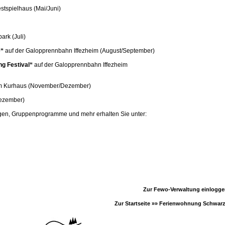
stspielhaus (Mai/Juni)
ark (Juli)
e“
auf der Galopprennbahn Iffezheim (August/September)
ng Festival“
auf der Galopprennbahn Iffezheim
m Kurhaus (November/Dezember)
ezember)
ungen, Gruppenprogramme und mehr erhalten Sie unter:
Zur Fewo-Verwaltung einlogg
Zur Startseite »»
Ferienwohnung Schwar