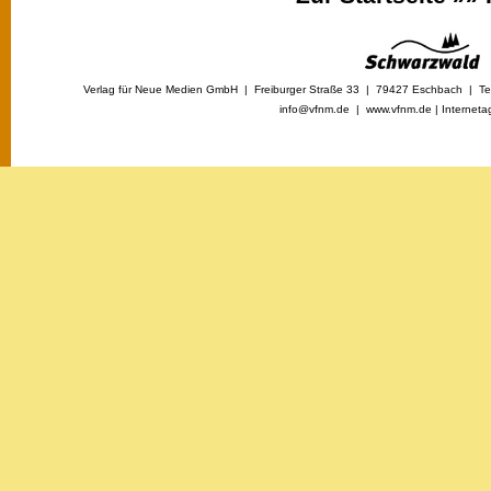
Verlag für Neue Medien GmbH | Freiburger Straße 33 | 79427 Eschbach | Tel
info@vfnm.de |
www.vfnm.de
|
Interneta