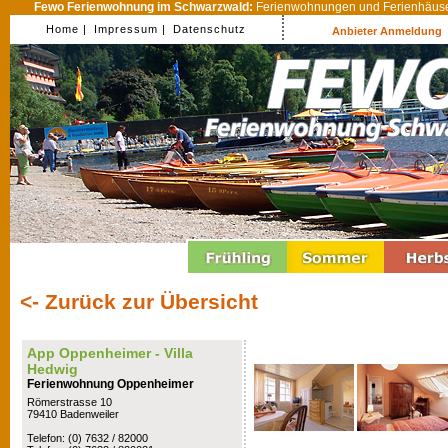
Fewo Ferienwohnung im Schwarzwald:
Ferienwohnungen und Ferienhäuser
Home |
Impressum |
Datenschutz
Anbieter Anmeldung
<- Zurück zur Übersicht
App Oppenheimer - Villa
Hedwig
Ferienwohnung Oppenheimer
Römerstrasse 10
79410 Badenweiler
Telefon: (0) 7632 / 82000