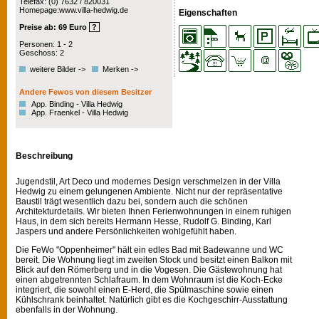
Telefax: (0) 7632 / 820031
Homepage:www.villa-hedwig.de
Eigenschaften
Preise ab: 69 Euro
?
Personen: 1 - 2
Geschoss: 2
weitere Bilder ->
Merken ->
Andere Fewos von diesem Besitzer
App. Binding - Villa Hedwig
App. Fraenkel - Villa Hedwig
Beschreibung
Jugendstil, Art Deco und modernes Design verschmelzen in der Villa
Hedwig zu einem gelungenen Ambiente. Nicht nur der repräsentative
Baustil trägt wesentlich dazu bei, sondern auch die schönen
Architekturdetails. Wir bieten Ihnen Ferienwohnungen in einem ruhigen
Haus, in dem sich bereits Hermann Hesse, Rudolf G. Binding, Karl
Jaspers und andere Persönlichkeiten wohlgefühlt haben.
Die FeWo "Oppenheimer" hält ein edles Bad mit Badewanne und WC
bereit. Die Wohnung liegt im zweiten Stock und besitzt einen Balkon mit
Blick auf den Römerberg und in die Vogesen. Die Gästewohnung hat
einen abgetrennten Schlafraum. In dem Wohnraum ist die Koch-Ecke
integriert, die sowohl einen E-Herd, die Spülmaschine sowie einen
Kühlschrank beinhaltet. Natürlich gibt es die Kochgeschirr-Ausstattung
ebenfalls in der Wohnung.