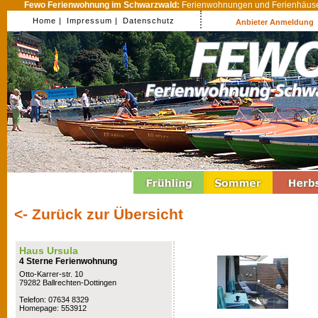
Fewo Ferienwohnung im Schwarzwald:
Ferienwohnungen und Ferienhäuser
Home |
Impressum |
Datenschutz
Anbieter Anmeldung
<- Zurück zur Übersicht
Haus Ursula
4 Sterne Ferienwohnung
Otto-Karrer-str. 10
79282 Ballrechten-Dottingen
Telefon: 07634 8329
Homepage: 553912