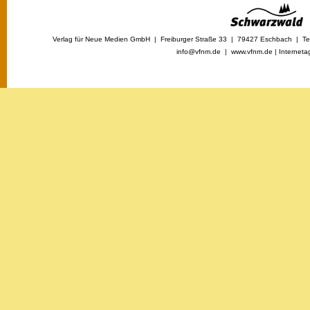
Verlag für Neue Medien GmbH | Freiburger Straße 33 | 79427 Eschbach | Tel
info@vfnm.de |
www.vfnm.de
|
Interneta