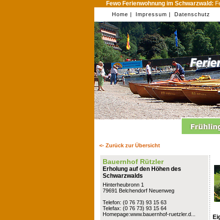
Fewo Ferienwohnung im Schwarzwald:
Fe
Home |
Impressum |
Datenschutz
<- Zurück zur Übersicht
Bauernhof Rützler
Erholung auf den Höhen des
Schwarzwalds
Hinterheubronn 1
79691 Belchendorf Neuenweg
Telefon: (0 76 73) 93 15 63
Telefax: (0 76 73) 93 15 64
Homepage:www.bauernhof-ruetzler.d...
Ei