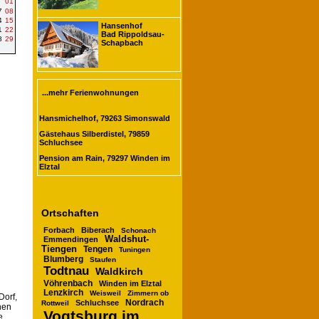
01
7
08
4
15
Hansenhof
1
22
Bad Rippoldsau-
8
29
Schapbach
...mehr Ferienwohnungen
Hansmichelhof, 79263 Simonswald
Gästehaus Silberdistel, 79859
Schluchsee
Pension am Rain, 79297 Winden im
Elztal
Ortschaften
Forbach
Biberach
Schonach
Waldshut-
Emmendingen
Tiengen
Tengen
Tuningen
Blumberg
Staufen
Todtnau
Waldkirch
Vöhrenbach
Winden im Elztal
Lenzkirch
Weisweil
Zimmern ob
Dorf,
Nordrach
Schluchsee
Rottweil
hen
Vogtsburg im
e