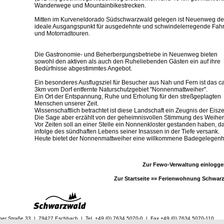
Wanderwege und Mountainbikestrecken.
Mitten im Kurveneldorado Südschwarzwald gelegen ist Neuenweg de
ideale Ausgangspunkt für ausgedehnte und schwindelerregende Fahr
und Motorradtouren.
Die Gastronomie- und Beherbergungsbetriebe in Neuenweg bieten
sowohl den aktiven als auch den Ruheliebenden Gästen ein auf ihre
Bedürfnisse abgestimmtes Angebot.
Ein besonderes Ausflugsziel für Besucher aus Nah und Fern ist das ca
3km vom Dorf entfernte Naturschutzgebiet "Nonnenmattweiher".
Ein Ort der Entspannung, Ruhe und Erholung für den streßgeplagten
Menschen unserer Zeit.
Wissenschaftlich betrachtet ist diese Landschaft ein Zeugnis der Eiszei
Die Sage aber erzählt von der geheimnisvollen Stimmung des Weiher
Vor Zeiten soll an einer Stelle ein Nonnenkloster gestanden haben, d
infolge des sündhaften Lebens seiner Insassen in der Tiefe versank.
Heute bietet der Nonnenmattweiher eine willkommene Badegelegenh
Zur Fewo-Verwaltung einlogg
Zur Startseite »»
Ferienwohnung Schwar
ger Straße 33 | 79427 Eschbach | Tel. +49 (0) 7634 5070-0 | Fax +49 (0) 7634 5070-110