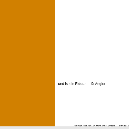
und ist ein Eldorado für Angler.
Verlag für Neue Medien GmbH | Freibur