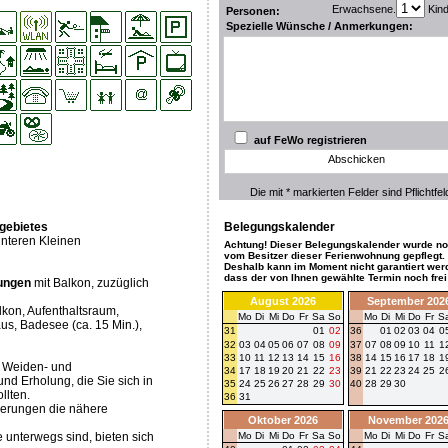
Erwachsene.
Kin
Personen:
Spezielle Wünsche / Anmerkungen:
auf FeWo registrieren
Abschicken
Die mit * markierten Felder sind Pflichtfel
gebietes
Belegungskalender
interen Kleinen
Achtung! Dieser Belegungskalender wurde no
vom Besitzer dieser Ferienwohnung gepflegt.
Deshalb kann im Moment nicht garantiert wer
dass der von Ihnen gewählte Termin noch frei 
nungen
mit Balkon, zuzüglich
August 2026
September 202
on, Aufenthaltsraum,
Mo
Di
Mi
Do
Fr
Sa
So
Mo
Di
Mi
Do
Fr
S
us, Badesee (ca. 15 Min.),
31
01
02
36
01
02
03
04
0
32
03
04
05
06
07
08
09
37
07
08
09
10
11
1
33
10
11
12
13
14
15
16
38
14
15
16
17
18
1
, Weiden- und
34
17
18
19
20
21
22
23
39
21
22
23
24
25
2
nd Erholung, die Sie sich in
35
24
25
26
27
28
29
30
40
28
29
30
llten.
36
31
erungen die nähere
Oktober 2026
November 202
 unterwegs sind, bieten sich
Mo
Di
Mi
Do
Fr
Sa
So
Mo
Di
Mi
Do
Fr
S