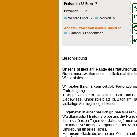
Preise ab: 32 Euro
?
Personen: 1 - 2
weitere Bilder ->
Merken ->
Andere Fewos von diesem Besitzer
Landhaus Langenbach
Beschreibung
Unser Hof liegt am Rande des Naturschutz
Nonnenmattweiher
in einem Seitental des h
Wiesentales.
Wir bieten Ihnen
2 komfortable Ferienwoh
Endreinigung.
1 Doppelzimmer mit Dusche und WC und Balk
Liegewiese, Kinderspielplatz, kl. Bach am Ha
vielfältige Ausflugsmöglichkeiten.
Eingebettet in einer herrlich grünen Wiesen-
Waldlandschaft finden Sie bei uns die Ruhe u
Ihren schönsten Tagen des Jahres gönnen so
Erkunden Sie bei Spaziergängen oder Wand
Umgebung unseres Hofes.
Für unsere Gäste,die gerne per Mountainbike