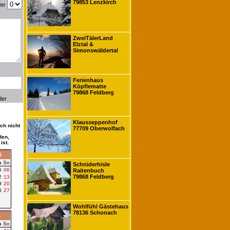
79853 Lenzkirch
der
ZweiTälerLand
Elztal &
Simonswäldertal
Ferienhaus
Köpflematte
79868 Feldberg
der
Klausseppenhof
ch nicht
77709 Oberwolfach
den,
ist.
6
a
So
Schniderhisle
5
06
Raitenbuch
79868 Feldberg
2
13
9
20
6
27
Wohlfühl Gästehaus
78136 Schonach
6
a
So