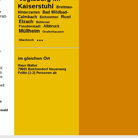
Kaiserstuhl
Breitnau-
Bad Wildbad-
r
Hinterzarten
rad-
Calmbach
Rust
Eichstetten
Elzach
Bühlertal
Albbruck
Freudenstadt
Müllheim
Grafenhausen
...
Oberkirch
.
im gleichen Ort
Haus Walter
t.
79691 Belchendorf Neuenweg
s.
FeWo (1-2) Personen ab
as
eit
en
zwald