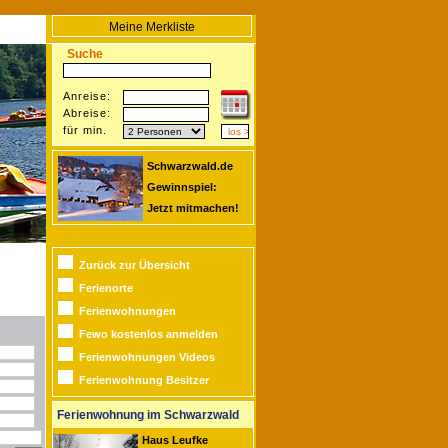
Meine Merkliste
Suche
Anreise:
Abreise:
für min.
Schwarzwald.de
Gewinnspiel:
Jetzt mitmachen!
Zurück zur Übersicht
Ferienorte
Ferienwohnungen
Fewo kostenlos anmelden
Ferienwohnungen Videos
Ferienwohnung Besitzer
Ferienwohnung im Schwarzwald
Haus Leufke