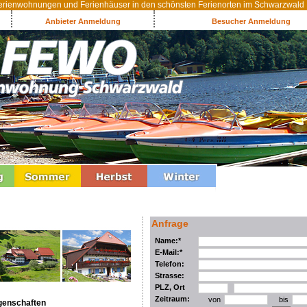
rienwohnungen und Ferienhäuser in den schönsten Ferienorten im Schwarzwald
Anbieter Anmeldung
Besucher Anmeldung
Anfrage
Name:*
E-Mail:*
Telefon:
Strasse:
PLZ, Ort
Zeitraum:
von
bis
genschaften