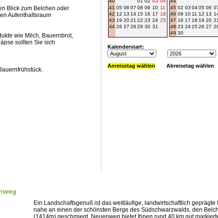
40
01
02
03
04
44
n Blick zum Belchen oder
41
05
06
07
08
09
10
11
45
02
03
04
05
06
0
42
12
13
14
15
16
17
18
46
09
10
11
12
13
1
hen Aufenthaltsraum
43
19
20
21
22
23
24
25
47
16
17
18
19
20
2
44
26
27
28
29
30
31
48
23
24
25
26
27
2
49
30
dukte wie Milch, Bauernbrot,
pse sollten Sie sich
Kalenderstart:
Anreisetag wählen
Abreisetag wählen
Bauernfrühstück.
enweg
Ein Landschaftsgenuß ist das weitläufige, landwirtschaftlich geprägte 
nahe an einen der schönsten Berge des Südschwarzwalds, den Belc
(1414m) geschmiegt. Neuenweg bietet Ihnen rund 40 km gut markiert