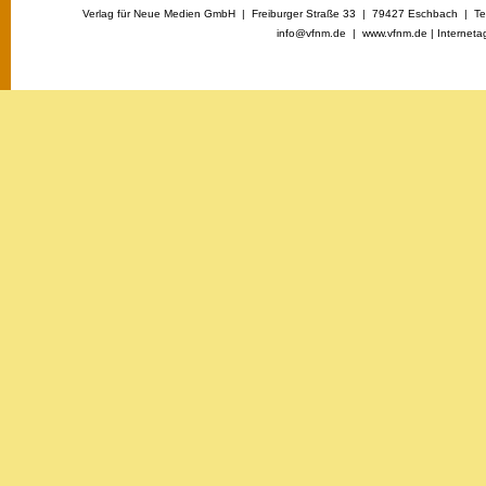
Verlag für Neue Medien GmbH | Freiburger Straße 33 | 79427 Eschbach | Tel
info@vfnm.de |
www.vfnm.de
|
Interneta