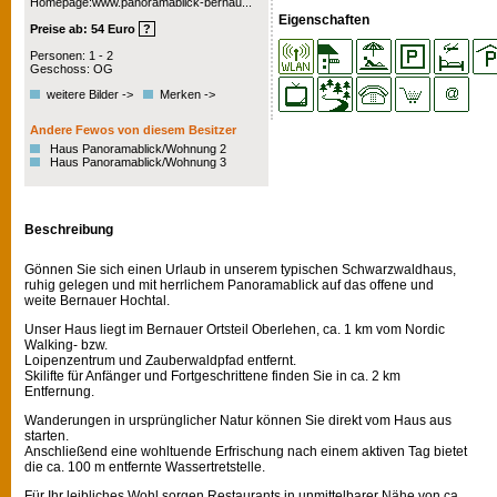
Homepage:www.panoramablick-bernau...
Eigenschaften
Preise ab: 54 Euro
?
Personen: 1 - 2
Geschoss: OG
weitere Bilder ->
Merken ->
Andere Fewos von diesem Besitzer
Haus Panoramablick/Wohnung 2
Haus Panoramablick/Wohnung 3
Beschreibung
Gönnen Sie sich einen Urlaub in unserem typischen Schwarzwaldhaus,
ruhig gelegen und mit herrlichem Panoramablick auf das offene und
weite Bernauer Hochtal.
Unser Haus liegt im Bernauer Ortsteil Oberlehen, ca. 1 km vom Nordic
Walking- bzw.
Loipenzentrum und Zauberwaldpfad entfernt.
Skilifte für Anfänger und Fortgeschrittene finden Sie in ca. 2 km
Entfernung.
Wanderungen in ursprünglicher Natur können Sie direkt vom Haus aus
starten.
Anschließend eine wohltuende Erfrischung nach einem aktiven Tag bietet
die ca. 100 m entfernte Wassertretstelle.
Für Ihr leibliches Wohl sorgen Restaurants in unmittelbarer Nähe von ca.