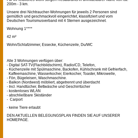
200m - 3 km.
Unsere drei Nichtraucher-Wohnungen für jeweils 2 Personen sind
gemütlich und geschmackvoll eingerichtet, klassifiziert und vom
Deutschen Tourismusverband mit 4 Sternen ausgezeichnet.
Wohnung 1****
42 m²
Wohn/Schlafzimmer, Essecke, Küchenzeile, Du/WC
Alle 3 Wohnungen verfügen über:
- Digital SAT-TV(Flachbildschirm), Radio/CD, Telefon,
- Küchenzeile mit Spülmaschine, Backofen, Kühlschrank mit Gefrierfach,
Kaffeemaschine, Wasserkocher, Eierkocher, Toaster, Mikrowelle,
- Fön, Bügeleisen, Waschmaschine.
- Balkon (Nordwest) möbliert, abgetrennt und überdacht
- Incl. Handtücher, Bettwäsche und Geschirrtücher
- kostenloses WLAN
- abschließbare Skiständer
- Carport
- keine Tiere erlaubt
DEN AKTUELLEN BELEGUNGSPLAN FINDEN SIE AUF UNSERER
HOMEPAGE.