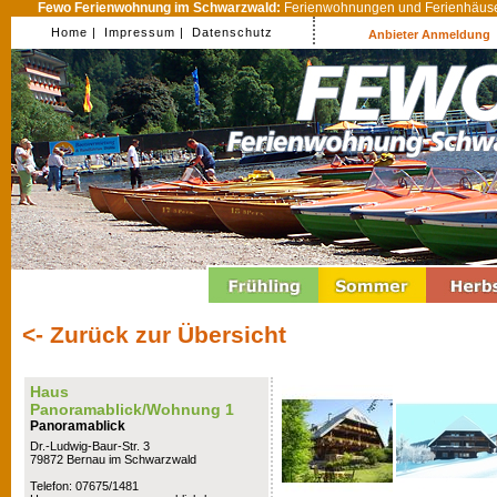
Fewo Ferienwohnung im Schwarzwald:
Ferienwohnungen und Ferienhäuser
Home |
Impressum |
Datenschutz
Anbieter Anmeldung
<- Zurück zur Übersicht
Haus
Panoramablick/Wohnung 1
Panoramablick
Dr.-Ludwig-Baur-Str. 3
79872 Bernau im Schwarzwald
Telefon: 07675/1481