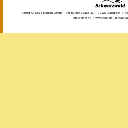
Verlag für Neue Medien GmbH | Freiburger Straße 33 | 79427 Eschbach | Tel
info@vfnm.de |
www.vfnm.de
|
Interneta