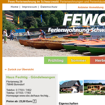
Fewo Ferienwohnung im Schwarzwald:
Ferienwohnungen und Ferienhäuser
Home |
Impressum |
Datenschutz
Anbieter Anmeldung
<- Zurück zur Übersicht
Haus Fechtig - Gündelwangen
Florianweg 28
79848 Bonndorf
Telefon: 0 7703 / 7452
Telefax: 07703 / 7783
Homepage:www.sbo.de/haus-fechtig...
Preise ab: 23,50 Euro
?
Eigenschaften