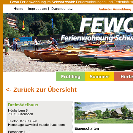
Fewo Ferienwohnung im Schwarzwald:
Ferienwohnungen und Ferienhäuser
Home |
Impressum |
Datenschutz
Anbieter Anmeldung
<- Zurück zur Übersicht
Dreimädelhaus
Höchstberg 8
79871 Eisenbach
Telefon: 07657 / 520
Homepage:www.drei-maedel-haus.com...
Eigenschaften
Personen: 1 - 2