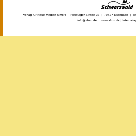
Verlag für Neue Medien GmbH | Freiburger Straße 33 | 79427 Eschbach | Tel
info@vfnm.de |
www.vfnm.de
|
Interneta