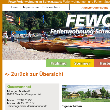
Fewo Ferienwohnung im Schwarzwald:
Ferienwohnungen und Ferienhäuser
Home |
Impressum |
Datenschutz
Anbieter Anmeldung
<- Zurück zur Übersicht
Klausmannhof
Triberger Straße 44
79215 Elzach - Oberprechtal
Telefon: 07682 / 1253
Telefax: 7682 / 9237 -58
Eigenschaften
Homepage:www.klausmannhof.de