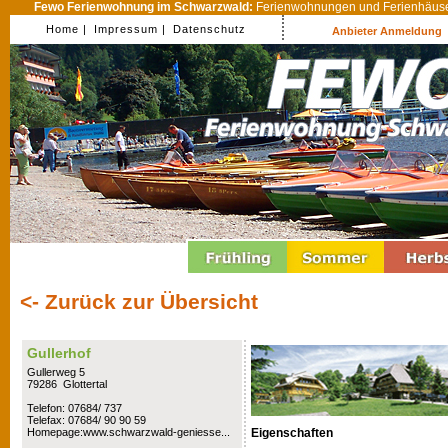
Fewo Ferienwohnung im Schwarzwald:
Ferienwohnungen und Ferienhäuser
Home |
Impressum |
Datenschutz
Anbieter Anmeldung
<- Zurück zur Übersicht
Gullerhof
Gullerweg 5
79286 Glottertal
Telefon: 07684/ 737
Telefax: 07684/ 90 90 59
Eigenschaften
Homepage:www.schwarzwald-geniesse...