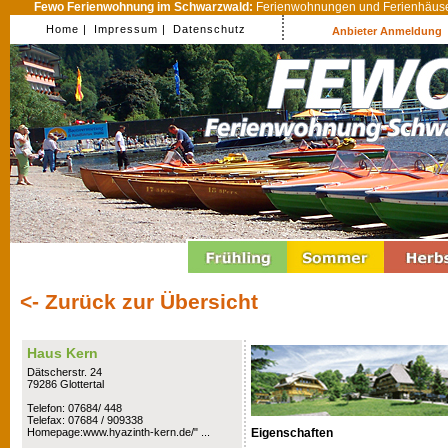
Fewo Ferienwohnung im Schwarzwald:
Ferienwohnungen und Ferienhäuser
Home |
Impressum |
Datenschutz
Anbieter Anmeldung
<- Zurück zur Übersicht
Haus Kern
Dätscherstr. 24
79286 Glottertal
Telefon: 07684/ 448
Telefax: 07684 / 909338
Eigenschaften
Homepage:www.hyazinth-kern.de/" ...