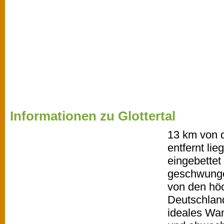
Informationen zu Glottertal
13 km von d
entfernt lie
eingebettet
geschwung
von den hö
Deutschland
ideales Wan