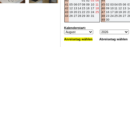
40
01
02
03
04
44
41
05
06
07
08
09
10
11
45
02
03
04
05
06
0
42
12
13
14
15
16
17
18
46
09
10
11
12
13
1
43
19
20
21
22
23
24
25
47
16
17
18
19
20
2
44
26
27
28
29
30
31
48
23
24
25
26
27
2
49
30
Kalenderstart:
Anreisetag wählen
Abreisetag wählen