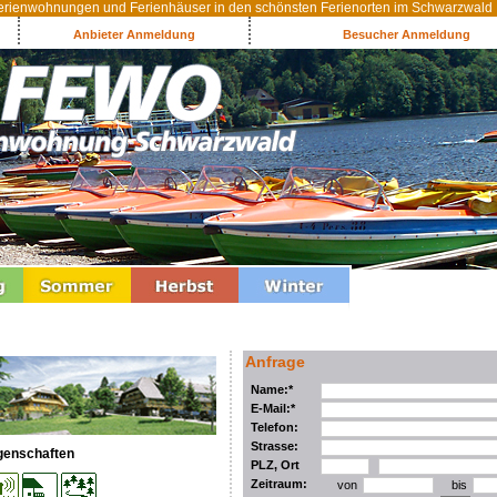
rienwohnungen und Ferienhäuser in den schönsten Ferienorten im Schwarzwald
Anbieter Anmeldung
Besucher Anmeldung
Anfrage
Name:*
E-Mail:*
Telefon:
Strasse:
genschaften
PLZ, Ort
Zeitraum:
von
bis