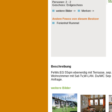
Personen: 2 - 2
Geschoss: Erdgeschoss
weitere Bilder ->
Merken ->
Andere Fewos von diesem Besitzer
Ferienhof Rummel
Beschreibung
FeWo:EG 55qm ebenerdig mit Terrasse, sep.
Wohnzimmer mit Sat-Tv,W-LAN. Du/WC Sep ,
Anfrage.
weitere Bilder