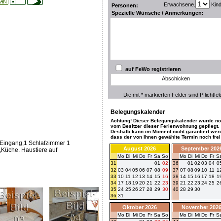
Erwachsene.
Kin
Personen:
Spezielle Wünsche / Anmerkungen:
auf FeWo registrieren
Abschicken
Die mit * markierten Felder sind Pflichtfel
Belegungskalender
Achtung! Dieser Belegungskalender wurde no
vom Besitzer dieser Ferienwohnung gepflegt.
Deshalb kann im Moment nicht garantiert wer
dass der von Ihnen gewählte Termin noch frei 
Eingang,1 Schlafzimmer 1
August 2026
September 202
Küche. Haustiere auf
Mo
Di
Mi
Do
Fr
Sa
So
Mo
Di
Mi
Do
Fr
S
31
01
02
36
01
02
03
04
0
32
03
04
05
06
07
08
09
37
07
08
09
10
11
1
33
10
11
12
13
14
15
16
38
14
15
16
17
18
1
34
17
18
19
20
21
22
23
39
21
22
23
24
25
2
35
24
25
26
27
28
29
30
40
28
29
30
36
31
Oktober 2026
November 202
Mo
Di
Mi
Do
Fr
Sa
So
Mo
Di
Mi
Do
Fr
S