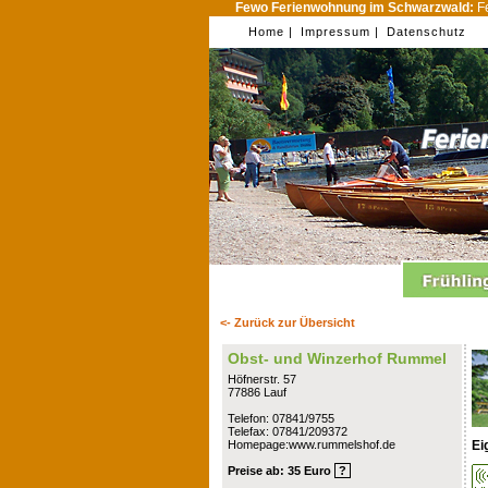
Fewo Ferienwohnung im Schwarzwald:
Fe
Home |
Impressum |
Datenschutz
<- Zurück zur Übersicht
Obst- und Winzerhof Rummel
Höfnerstr. 57
77886 Lauf
Telefon: 07841/9755
Telefax: 07841/209372
Ei
Homepage:www.rummelshof.de
Preise ab: 35 Euro
?