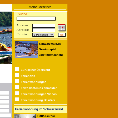
Meine Merkliste
Suche
Anreise:
Abreise:
für min.
Schwarzwald.de
Gewinnspiel:
Jetzt mitmachen!
Zurück zur Übersicht
Ferienorte
Ferienwohnungen
Fewo kostenlos anmelden
Ferienwohnungen Videos
Ferienwohnung Besitzer
Ferienwohnung im Schwarzwald
Haus Leufke