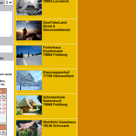
79853 Lenzkirch
der
ZweiTälerLand
Elztal &
Simonswäldertal
Ferienhaus
Köpflematte
79868 Feldberg
der
Klausseppenhof
ch nicht
77709 Oberwolfach
den,
ist.
6
a
So
Schniderhisle
5
06
Raitenbuch
79868 Feldberg
2
13
9
20
6
27
Wohlfühl Gästehaus
78136 Schonach
6
a
So