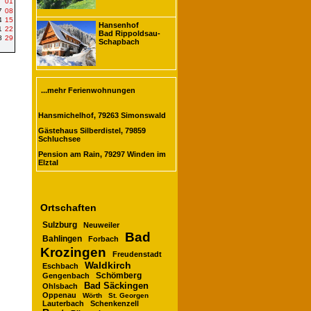
01
7
08
4
15
Hansenhof
1
22
Bad Rippoldsau-
8
29
Schapbach
...mehr Ferienwohnungen
Hansmichelhof, 79263 Simonswald
Gästehaus Silberdistel, 79859
Schluchsee
Pension am Rain, 79297 Winden im
Elztal
Ortschaften
Sulzburg
Neuweiler
Bad
Bahlingen
Forbach
Krozingen
Freudenstadt
Waldkirch
Eschbach
Schömberg
Gengenbach
Bad Säckingen
Ohlsbach
Oppenau
Wörth
St. Georgen
Lauterbach
Schenkenzell