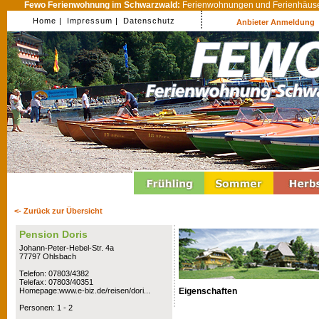
Fewo Ferienwohnung im Schwarzwald:
Ferienwohnungen und Ferienhäuser
Home |
Impressum |
Datenschutz
Anbieter Anmeldung
<- Zurück zur Übersicht
Pension Doris
Johann-Peter-Hebel-Str. 4a
77797 Ohlsbach
Telefon: 07803/4382
Telefax: 07803/40351
Eigenschaften
Homepage:www.e-biz.de/reisen/dori...
Personen: 1 - 2