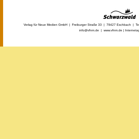
Verlag für Neue Medien GmbH | Freiburger Straße 33 | 79427 Eschbach | Tel
info@vfnm.de |
www.vfnm.de
|
Interneta