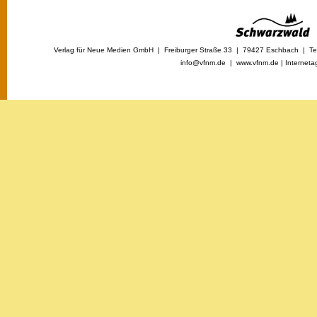
Verlag für Neue Medien GmbH | Freiburger Straße 33 | 79427 Eschbach | Tel
info@vfnm.de |
www.vfnm.de
|
Interneta