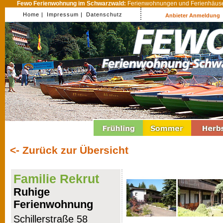
Fewo Ferienwohnung im Schwarzwald:
Ferienwohnungen und Ferienhäuser
Home |
Impressum |
Datenschutz
Anbieter Anmeldung
<- Zurück zur Übersicht
Familie Rekrut
Ruhige
Ferienwohnung
Schillerstraße 58