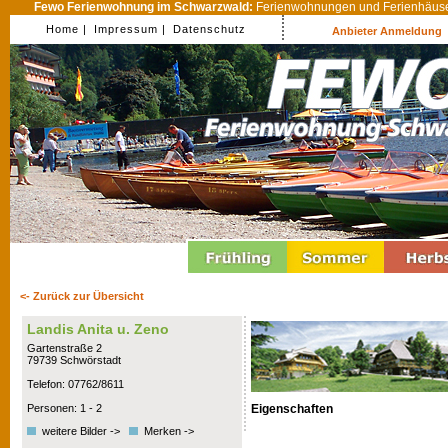
Fewo Ferienwohnung im Schwarzwald:
Ferienwohnungen und Ferienhäuser
Home |
Impressum |
Datenschutz
Anbieter Anmeldung
<- Zurück zur Übersicht
Landis Anita u. Zeno
Gartenstraße 2
79739 Schwörstadt
Telefon: 07762/8611
Eigenschaften
Personen: 1 - 2
weitere Bilder ->
Merken ->