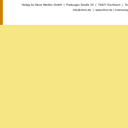
Verlag für Neue Medien GmbH | Freiburger Straße 33 | 79427 Eschbach | Tel
info@vfnm.de |
www.vfnm.de
|
Interneta