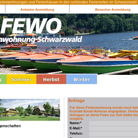
rienwohnungen und Ferienhäuser in den schönsten Ferienorten im Schwarzwald
Anbieter Anmeldung
Besucher Anmeldung
Anfrage
Für diese Ferienwohnung wurde noch kei
Kontakt-Email-Adresse angegeben. Desha
Anfragen an diese Fewo zur Zeit leider nic
möglich.
Name:*
genschaften
E-Mail:*
Telefon: