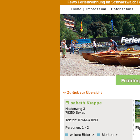
Fewo Ferienwohnung im Schwarzwald:
Fe
Home |
Impressum |
Datenschutz
<- Zurück zur Übersicht
Elisabeth Krappe
Haldenweg 3
79350 Sexau
Telefon: 07641/41093
Ei
Personen: 1 - 2
weitere Bilder ->
Merken ->