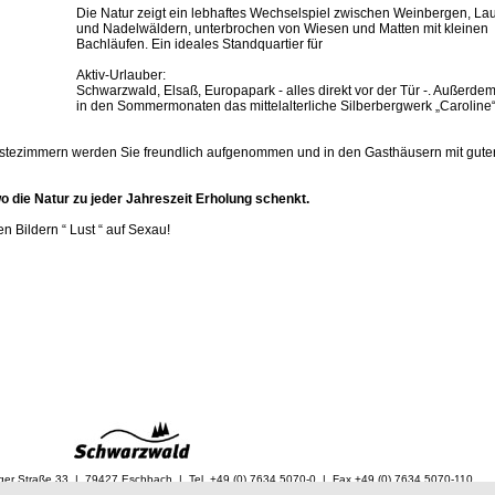
Die Natur zeigt ein lebhaftes Wechselspiel zwischen Weinbergen, La
und Nadelwäldern, unterbrochen von Wiesen und Matten mit kleinen
Bachläufen. Ein ideales Standquartier für
Aktiv-Urlauber:
Schwarzwald, Elsaß, Europapark - alles direkt vor der Tür -. Außerdem
in den Sommermonaten das mittelalterliche Silberbergwerk „Caroline
stezimmern werden Sie freundlich aufgenommen und in den Gasthäusern mit gute
 die Natur zu jeder Jahreszeit Erholung schenkt.
n Bildern “ Lust “ auf Sexau!
ger Straße 33 | 79427 Eschbach | Tel. +49 (0) 7634 5070-0 | Fax +49 (0) 7634 5070-110