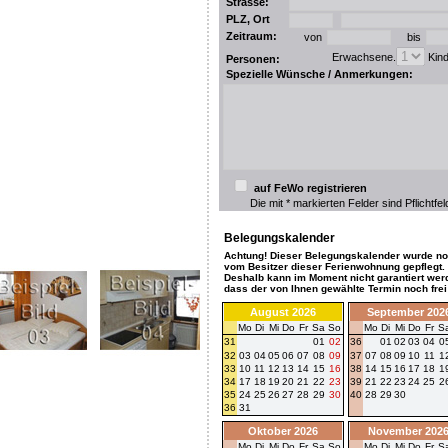
Strasse:
PLZ, Ort
Zeitraum:
von
bis
Erwachsene.
Kin
Personen:
Spezielle Wünsche / Anmerkungen:
auf FeWo registrieren
Die mit * markierten Felder sind Pflichtfel
Belegungskalender
Achtung! Dieser Belegungskalender wurde no
vom Besitzer dieser Ferienwohnung gepflegt.
Deshalb kann im Moment nicht garantiert wer
dass der von Ihnen gewählte Termin noch frei 
August 2026
September 202
Mo
Di
Mi
Do
Fr
Sa
So
Mo
Di
Mi
Do
Fr
S
31
01
02
36
01
02
03
04
0
32
03
04
05
06
07
08
09
37
07
08
09
10
11
1
33
10
11
12
13
14
15
16
38
14
15
16
17
18
1
34
17
18
19
20
21
22
23
39
21
22
23
24
25
2
35
24
25
26
27
28
29
30
40
28
29
30
36
31
Oktober 2026
November 202
Mo
Di
Mi
Do
Fr
Sa
So
Mo
Di
Mi
Do
Fr
S