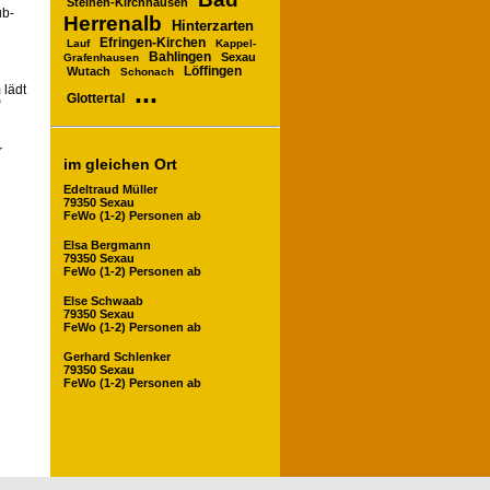
Steinen-Kirchhausen
ub-
Herrenalb
Hinterzarten
Efringen-Kirchen
Lauf
Kappel-
Bahlingen
Sexau
Grafenhausen
Wutach
Löffingen
Schonach
...
 lädt
Glottertal
“
r
im gleichen Ort
Edeltraud Müller
79350 Sexau
FeWo (1-2) Personen ab
Elsa Bergmann
79350 Sexau
FeWo (1-2) Personen ab
Else Schwaab
79350 Sexau
FeWo (1-2) Personen ab
Gerhard Schlenker
79350 Sexau
FeWo (1-2) Personen ab