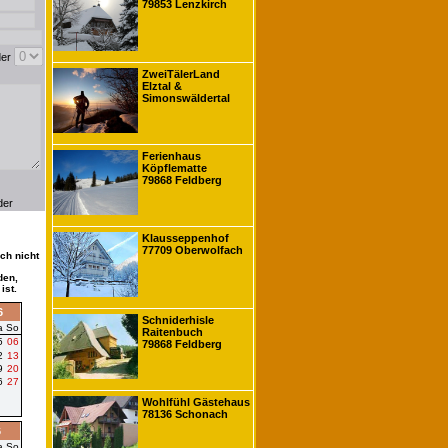
79853 Lenzkirch
der
ZweiTälerLand
Elztal &
Simonswäldertal
Ferienhaus
Köpflematte
79868 Feldberg
der
Klausseppenhof
77709 Oberwolfach
ch nicht
den,
ist.
6
Schniderhisle
a
So
Raitenbuch
5
06
79868 Feldberg
2
13
9
20
6
27
Wohlfühl Gästehaus
78136 Schonach
6
a
So