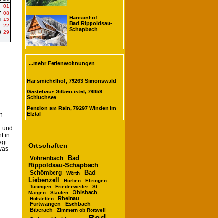
01
7
08
Hansenhof
4
15
Bad Rippoldsau-
1
22
Schapbach
8
29
...mehr Ferienwohnungen
Hansmichelhof, 79263 Simonswald
Gästehaus Silberdistel, 79859
Schluchsee
Pension am Rain, 79297 Winden im
Elztal
in
n und
t in
egt
Ortschaften
was
Bad
Vöhrenbach
Rippoldsau-Schapbach
Bad
Schömberg
Wörth
,
Liebenzell
Horben
Ebringen
Tuningen
Friedenweiler
St.
Ohlsbach
Märgen
Staufen
Rheinau
Hofstetten
Furtwangen
Eschbach
Biberach
Zimmern ob Rottweil
Bad