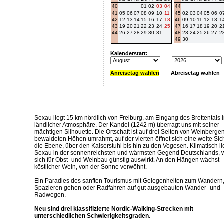
40
01
02
03
04
44
41
05
06
07
08
09
10
11
45
02
03
04
05
06
0
42
12
13
14
15
16
17
18
46
09
10
11
12
13
1
43
19
20
21
22
23
24
25
47
16
17
18
19
20
2
44
26
27
28
29
30
31
48
23
24
25
26
27
2
49
30
Kalenderstart:
Anreisetag wählen
Abreisetag wählen
Sexau liegt 15 km nördlich von Freiburg, am Eingang des Brettentals 
ländlicher Atmosphäre. Der Kandel (1242 m) überragt uns mit seiner
mächtigen Silhouette. Die Ortschaft ist auf drei Seiten von Weinberge
bewaldeten Höhen umrahmt, auf der vierten öffnet sich eine weite Sich
die Ebene, über den Kaiserstuhl bis hin zu den Vogesen. Klimatisch li
Sexau in der sonnenreichsten und wärmsten Gegend Deutschlands, 
sich für Obst- und Weinbau günstig auswirkt. An den Hängen wächst
köstlicher Wein, von der Sonne verwöhnt.
Ein Paradies des sanften Tourismus mit Gelegenheiten zum Wandern
Spazieren gehen oder Radfahren auf gut ausgebauten Wander- und
Radwegen.
Neu sind drei klassifizierte Nordic-Walking-Strecken mit
unterschiedlichen Schwierigkeitsgraden.