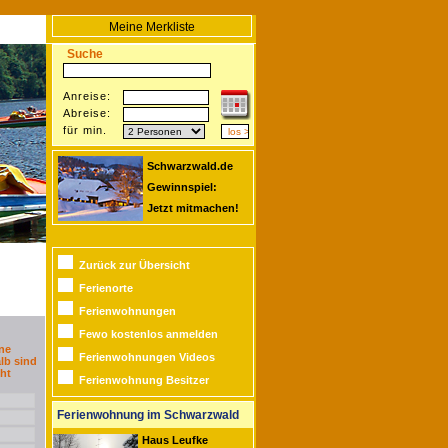
Meine Merkliste
Suche
Anreise:
Abreise:
für min.
Schwarzwald.de
Gewinnspiel:
Jetzt mitmachen!
Zurück zur Übersicht
Ferienorte
Ferienwohnungen
Fewo kostenlos anmelden
ne
Ferienwohnungen Videos
lb sind
ht
Ferienwohnung Besitzer
Ferienwohnung im Schwarzwald
Haus Leufke