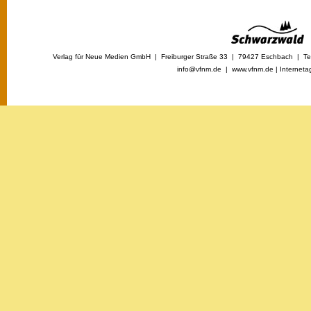
Verlag für Neue Medien GmbH | Freiburger Straße 33 | 79427 Eschbach | Tel
info@vfnm.de |
www.vfnm.de
|
Interneta