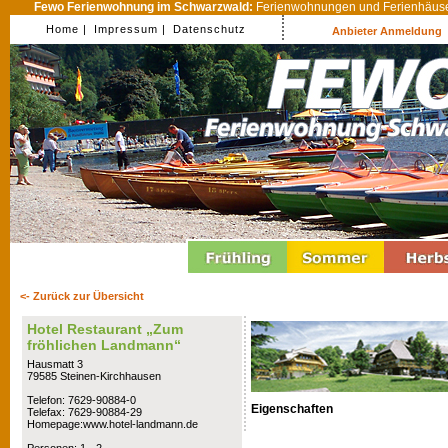
Fewo Ferienwohnung im Schwarzwald:
Ferienwohnungen und Ferienhäuser
Home |
Impressum |
Datenschutz
Anbieter Anmeldung
<- Zurück zur Übersicht
Hotel Restaurant „Zum
fröhlichen Landmann“
Hausmatt 3
79585 Steinen-Kirchhausen
Telefon: 7629-90884-0
Eigenschaften
Telefax: 7629-90884-29
Homepage:www.hotel-landmann.de