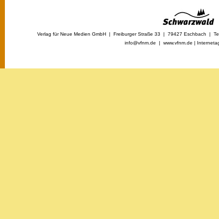
Verlag für Neue Medien GmbH | Freiburger Straße 33 | 79427 Eschbach | Tel
info@vfnm.de |
www.vfnm.de
|
Interneta