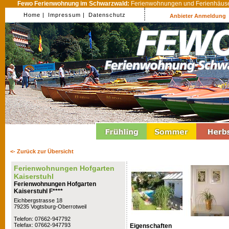
Fewo Ferienwohnung im Schwarzwald:
Ferienwohnungen und Ferienhäuser
Home |
Impressum |
Datenschutz
Anbieter Anmeldung
<- Zurück zur Übersicht
Ferienwohnungen Hofgarten
Kaiserstuhl
Ferienwohnungen Hofgarten
Kaiserstuhl F****
Eichbergstrasse 18
79235 Vogtsburg-Oberrotweil
Telefon: 07662-947792
Telefax: 07662-947793
Eigenschaften