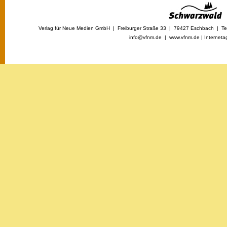
Verlag für Neue Medien GmbH | Freiburger Straße 33 | 79427 Eschbach | Tel
info@vfnm.de |
www.vfnm.de
|
Interneta