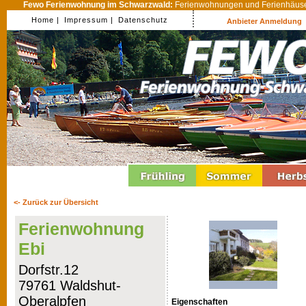
Fewo Ferienwohnung im Schwarzwald:
Ferienwohnungen und Ferienhäuser
Home |
Impressum |
Datenschutz
Anbieter Anmeldung
<- Zurück zur Übersicht
Ferienwohnung
Ebi
Dorfstr.12
79761 Waldshut-
Oberalpfen
Eigenschaften