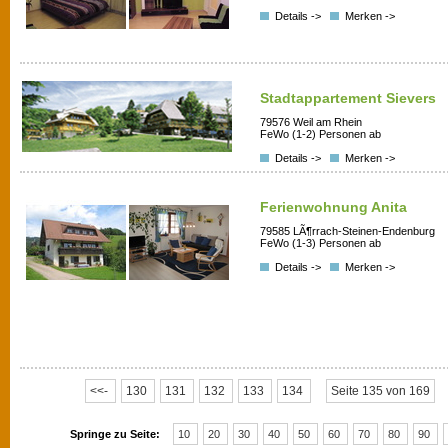
Details ->
Merken ->
Stadtappartement Sievers
79576 Weil am Rhein
FeWo (1-2) Personen ab
Details ->
Merken ->
Ferienwohnung Anita
79585 LÃ¶rrach-Steinen-Endenburg
FeWo (1-3) Personen ab
Details ->
Merken ->
<<-
130
131
132
133
134
Seite 135 von 169
Springe zu Seite:
10
20
30
40
50
60
70
80
90