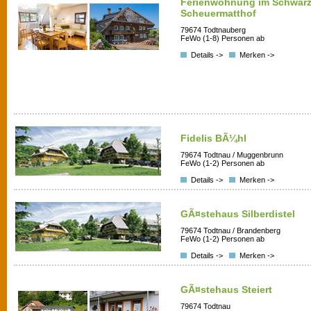
Ferienwohnung im Schwarz
Scheuermatthof
79674 Todtnauberg
FeWo (1-8) Personen ab
Details ->
Merken ->
Fidelis BÃ¼hl
79674 Todtnau / Muggenbrunn
FeWo (1-2) Personen ab
Details ->
Merken ->
GÃ¤stehaus Silberdistel
79674 Todtnau / Brandenberg
FeWo (1-2) Personen ab
Details ->
Merken ->
GÃ¤stehaus Steiert
79674 Todtnau