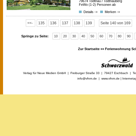
79674 Todtnau / Todtnauberg
FeWo (1-2) Personen ab
Details ->
Merken ->
<<-
135
136
137
138
139
Seite 140 von 169
Springe zu Seite:
10
20
30
40
50
60
70
80
90
Zur Startseite »»
Ferienwohnung Sc
Verlag für Neue Medien GmbH | Freiburger Straße 33 | 79427 Eschbach | Tel
info@vfnm.de |
www.vfnm.de
|
Interneta