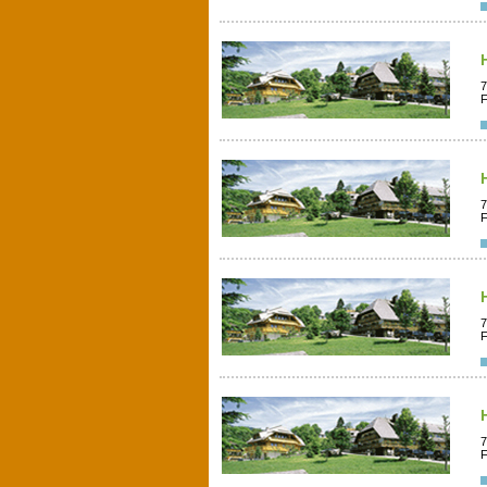
7
F
7
F
7
F
7
F