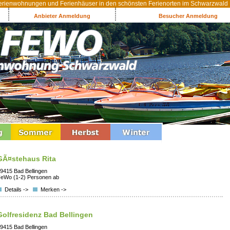
rienwohnungen und Ferienhäuser in den schönsten Ferienorten im Schwarzwald
Anbieter Anmeldung
Besucher Anmeldung
GÃ¤stehaus Rita
9415 Bad Bellingen
eWo (1-2) Personen ab
Details ->
Merken ->
Golfresidenz Bad Bellingen
9415 Bad Bellingen