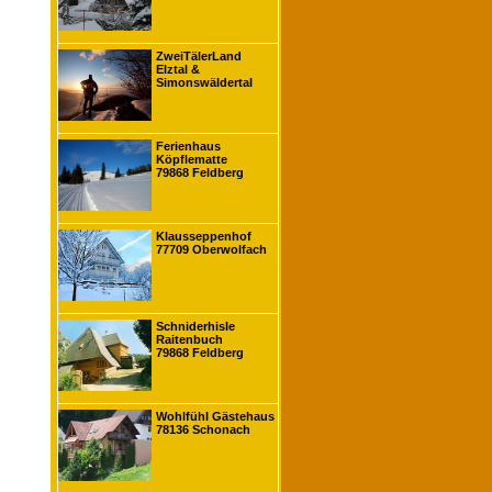
ZweiTälerLand
Elztal &
Simonswäldertal
Ferienhaus
Köpflematte
79868 Feldberg
Klausseppenhof
77709 Oberwolfach
Schniderhisle
Raitenbuch
79868 Feldberg
Wohlfühl Gästehaus
78136 Schonach