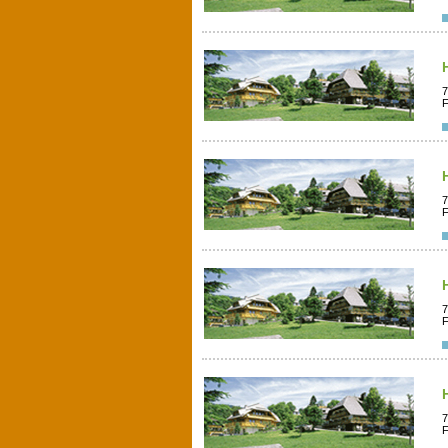
7
F
7
F
7
F
7
F