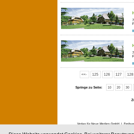
7
F
7
F
<<-
125
126
127
12
Springe zu Seite:
10
20
30
Z
Verlag für Neue Medien GmbH | Freibur
in