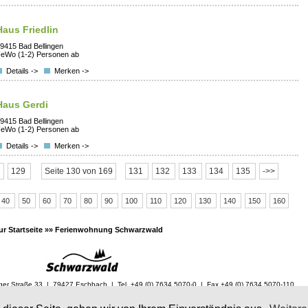
Haus Friedlin
9415 Bad Bellingen
eWo (1-2) Personen ab
Details ->
Merken ->
Haus Gerdi
9415 Bad Bellingen
eWo (1-2) Personen ab
Details ->
Merken ->
8
129
Seite 130 von 169
131
132
133
134
135
->>
40
50
60
70
80
90
100
110
120
130
140
150
160
ur Startseite »»
Ferienwohnung Schwarzwald
ger Straße 33 | 79427 Eschbach | Tel. +49 (0) 7634 5070-0 | Fax +49 (0) 7634 5070-110
fo@vfnm.de |
www.vfnm.de
|
Internetagentur Freiburg