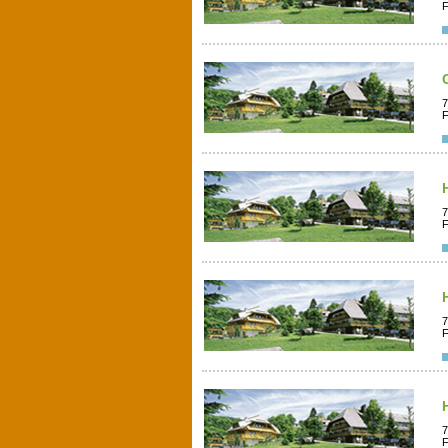
F
7
F
7
F
7
F
7
F