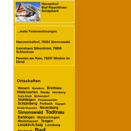
Hansenhof
Bad Rippoldsau-
Schapbach
...mehr Ferienwohnungen
Hansmichelhof, 79263 Simonswald
Gästehaus Silberdistel, 79859
Schluchsee
Pension am Rain, 79297 Winden im
Elztal
Ortschaften
Breitnau-
Wutach
Kandern
Hinterzarten
Sexau
Hornberg
Sulz-Glatt
Birkendorf
Stühlingen
Friedenweiler
Schömberg
Forbach
Kappel-
Neuenburg
Grafenhausen
Todtnau
Simonswald
Bahlingen
Wutöschingen
Rheinhausen
Tengen
Lenzkirch-Saig
Lossburg
Bad
Stockmatt