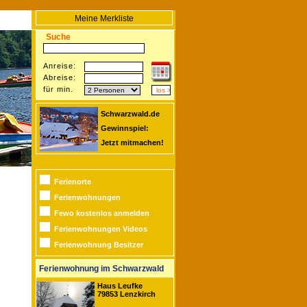
Meine Merkliste
Suche
Anreise:
Abreise:
für min.
Schwarzwald.de
Gewinnspiel:
Jetzt mitmachen!
Ferienorte
Ferienwohnungen
Fewo kostenlos anmelden
Ferienwohnungen Videos
Ferienwohnung Besitzer
Ferienwohnung im Schwarzwald
Haus Leufke
79853 Lenzkirch