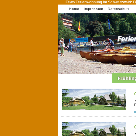
Fewo Ferienwohnung im Schwarzwald:
Fe
Home |
Impressum |
Datenschutz
7
F
7