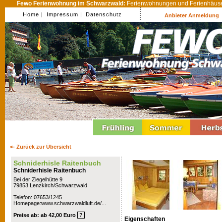
Fewo Ferienwohnung im Schwarzwald:
Ferienwohnungen und Ferienhäuser
Home |
Impressum |
Datenschutz
Anbieter Anmeldung
<- Zurück zur Übersicht
Schniderhisle Raitenbuch
Schniderhisle Raitenbuch
Bei der Ziegelhütte 9
79853 Lenzkirch/Schwarzwald
Telefon: 07653/1245
Homepage:www.schwarzwaldluft.de/...
Preise ab: ab 42,00 Euro
?
Eigenschaften