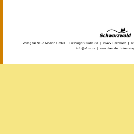
Verlag für Neue Medien GmbH | Freiburger Straße 33 | 79427 Eschbach | Tel
info@vfnm.de |
www.vfnm.de
|
Interneta