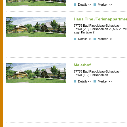
Details ->
Merken ->
Haus Tine /Ferienappartme
77776 Bad Rippoldsau-Schapbach
FeWo (2-3) Personen ab 29,50 / 2 Per
zzgl. Kurtaxe €
Details ->
Merken ->
Maierhof
77776 Bad Rippoldsau-Schapbach
FeWo (1-2) Personen ab
Details ->
Merken ->