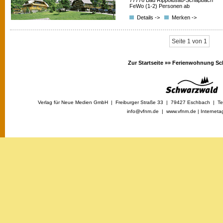
77776 Bad Rippoldsau-Schapbach
FeWo (1-2) Personen ab
Details ->
Merken ->
Seite 1 von 1
Zur Startseite »»
Ferienwohnung Sc
Verlag für Neue Medien GmbH | Freiburger Straße 33 | 79427 Eschbach | Tel
info@vfnm.de |
www.vfnm.de
|
Interneta