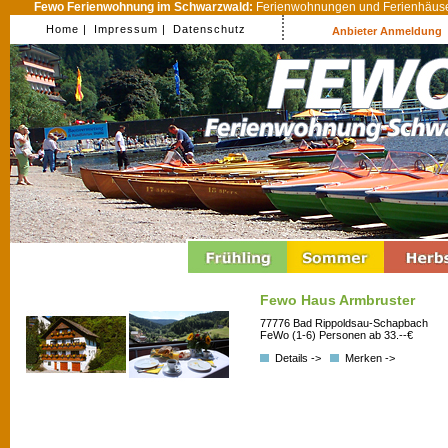
Fewo Ferienwohnung im Schwarzwald:
Ferienwohnungen und Ferienhäuser
Home |
Impressum |
Datenschutz
Anbieter Anmeldung
Fewo Haus Armbruster
77776 Bad Rippoldsau-Schapbach
FeWo (1-6) Personen ab 33.--€
Details ->
Merken ->