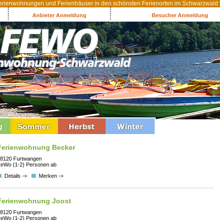
rienwohnungen und Ferienhäuser in den schönsten Ferienorten im Schwarzwald
Anbieter Anmeldung
Besucher Anmeldung
Ferienwohnung Becker
8120 Furtwangen
eWo (1-2) Personen ab
Details ->
Merken ->
Ferienwohnung Joost
8120 Furtwangen
eWo (1-2) Personen ab