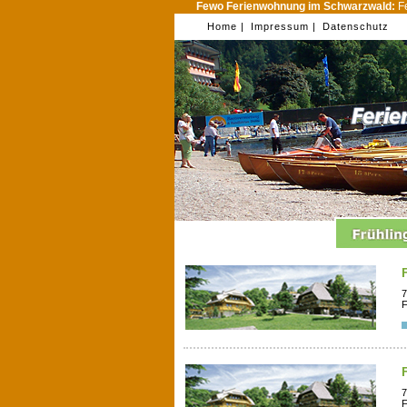
Fewo Ferienwohnung im Schwarzwald:
Fe
Home |
Impressum |
Datenschutz
7
F
7
F