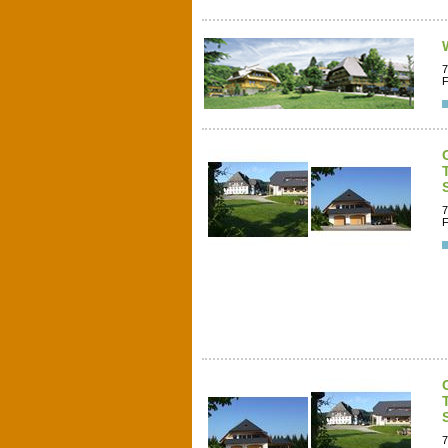
7
F
7
F
7