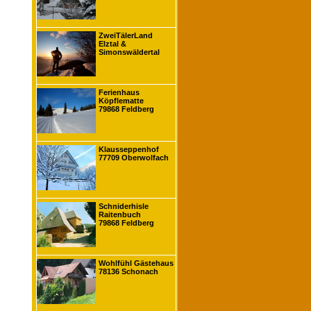
ZweiTälerLand
Elztal &
Simonswäldertal
Ferienhaus
Köpflematte
79868 Feldberg
Klausseppenhof
77709 Oberwolfach
Schniderhisle
Raitenbuch
79868 Feldberg
Wohlfühl Gästehaus
78136 Schonach