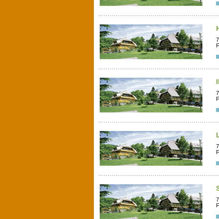
7
F
7
F
7
F
7
F