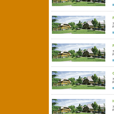
7
F
7
F
7
F
7
F