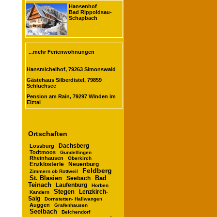
Hansenhof
Bad Rippoldsau-
Schapbach
...mehr Ferienwohnungen
Hansmichelhof, 79263 Simonswald
Gästehaus Silberdistel, 79859
Schluchsee
Pension am Rain, 79297 Winden im
Elztal
Ortschaften
Dachsberg
Lossburg
Todtmoos
Gundelfingen
Rheinhausen
Oberkirch
Enzklösterle
Neuenburg
Feldberg
Zimmern ob Rottweil
St. Blasien
Seebach
Bad
Teinach
Laufenburg
Horben
Stegen
Lenzkirch-
Kandern
Saig
Dornstetten- Hallwangen
Auggen
Grafenhausen
Seelbach
Belchendorf