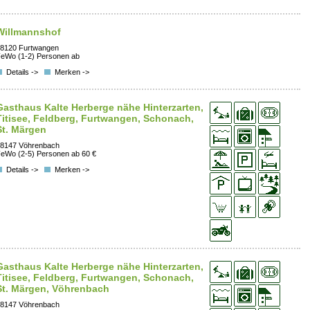
Willmannshof
8120 Furtwangen
eWo (1-2) Personen ab
Details ->
Merken ->
Gasthaus Kalte Herberge nähe Hinterzarten,
Titisee, Feldberg, Furtwangen, Schonach,
St. Märgen
8147 Vöhrenbach
eWo (2-5) Personen ab 60 €
Details ->
Merken ->
Gasthaus Kalte Herberge nähe Hinterzarten,
Titisee, Feldberg, Furtwangen, Schonach,
St. Märgen, Vöhrenbach
8147 Vöhrenbach