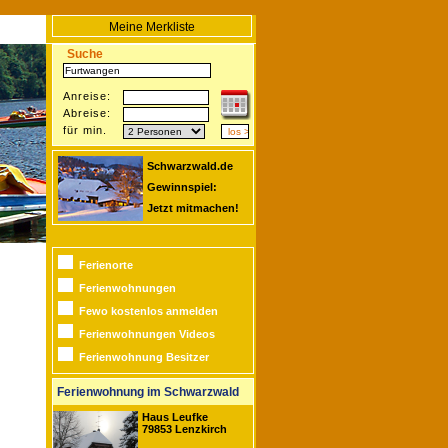
Meine Merkliste
Suche
Anreise:
Abreise:
für min.
Schwarzwald.de
Gewinnspiel:
Jetzt mitmachen!
Ferienorte
Ferienwohnungen
Fewo kostenlos anmelden
Ferienwohnungen Videos
Ferienwohnung Besitzer
Ferienwohnung im Schwarzwald
Haus Leufke
79853 Lenzkirch