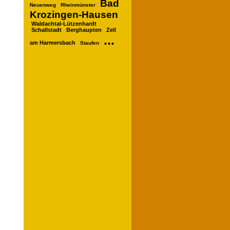
Bad
Neuenweg
Rheinmünster
Krozingen-Hausen
Waldachtal-Lützenhardt
Schallstadt
Berghaupten
Zell
...
am Harmersbach
Staufen