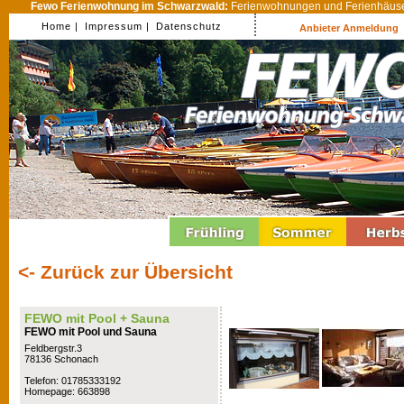
Fewo Ferienwohnung im Schwarzwald:
Ferienwohnungen und Ferienhäuser
Home |
Impressum |
Datenschutz
Anbieter Anmeldung
<- Zurück zur Übersicht
FEWO mit Pool + Sauna
FEWO mit Pool und Sauna
Feldbergstr.3
78136 Schonach
Telefon: 01785333192
Homepage: 663898