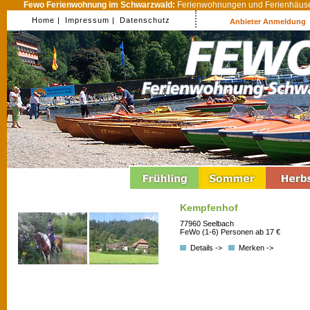
Fewo Ferienwohnung im Schwarzwald:
Ferienwohnungen und Ferienhäuser
Home |
Impressum |
Datenschutz
Anbieter Anmeldung
Kempfenhof
77960 Seelbach
FeWo (1-6) Personen ab 17 €
Details ->
Merken ->