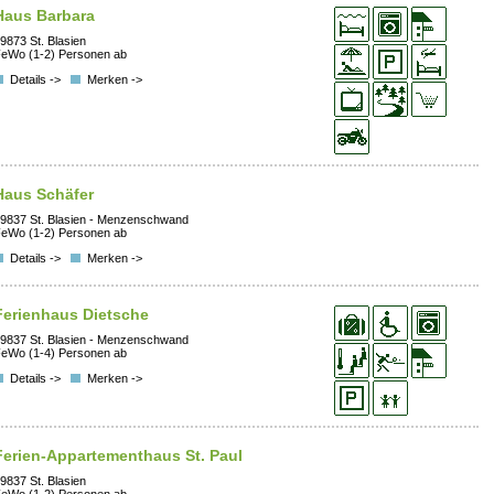
Haus Barbara
9873 St. Blasien
eWo (1-2) Personen ab
Details ->
Merken ->
Haus Schäfer
9837 St. Blasien - Menzenschwand
eWo (1-2) Personen ab
Details ->
Merken ->
Ferienhaus Dietsche
9837 St. Blasien - Menzenschwand
eWo (1-4) Personen ab
Details ->
Merken ->
Ferien-Appartementhaus St. Paul
9837 St. Blasien