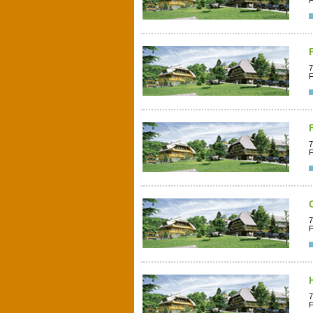
F
7
F
7
F
7
F
7
F