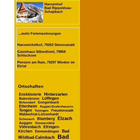
Hansenhof
Bad Rippoldsau-
Schapbach
...mehr Ferienwohnungen
Hansmichelhof, 79263 Simonswald
Gästehaus Silberdistel, 79859
Schluchsee
Pension am Rain, 79297 Winden im
Elztal
Ortschaften
Hinterzarten
Enzklösterle
Baiersbronn
Löffingen
Gengenbach
Birkendorf
Ettenheim
Kappel-Grafenhausen
Tengen
Freudenstadt
Tuningen
Waldachtal-Lützenhardt
Elzach
Blumberg
Schonach
Auggen
Simmersfeld
Vöhrenbach
Efringen-
Bad
Kirchen
Emmendingen
Bad
Wildbad-Calmbach