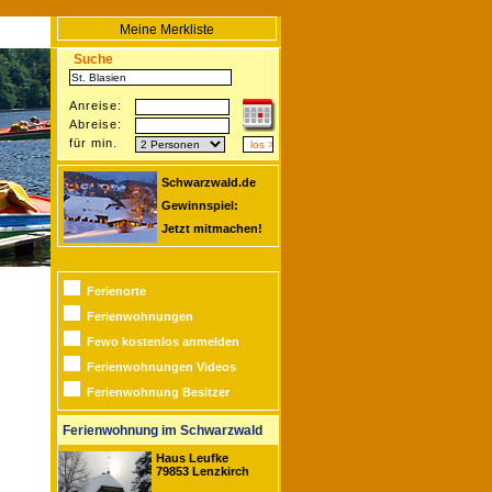
Meine Merkliste
Suche
Anreise:
Abreise:
für min.
Schwarzwald.de
Gewinnspiel:
Jetzt mitmachen!
Ferienorte
Ferienwohnungen
Fewo kostenlos anmelden
Ferienwohnungen Videos
Ferienwohnung Besitzer
Ferienwohnung im Schwarzwald
Haus Leufke
79853 Lenzkirch