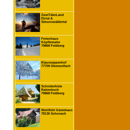
ZweiTälerLand
Elztal &
Simonswäldertal
Ferienhaus
Köpflematte
79868 Feldberg
Klausseppenhof
77709 Oberwolfach
Schniderhisle
Raitenbuch
79868 Feldberg
Wohlfühl Gästehaus
78136 Schonach