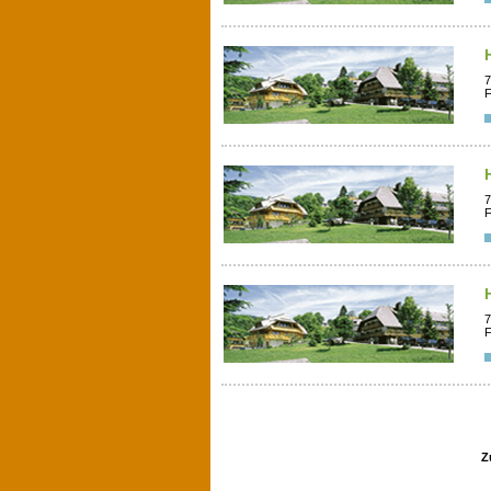
7
F
7
F
7
F
Z