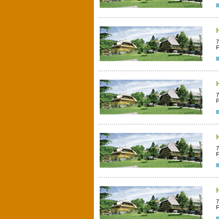
7
F
7
F
7
F
7
F