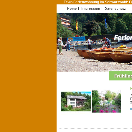
Fewo Ferienwohnung im Schwarzwald:
Fe
Home |
Impressum |
Datenschutz
7
F
2