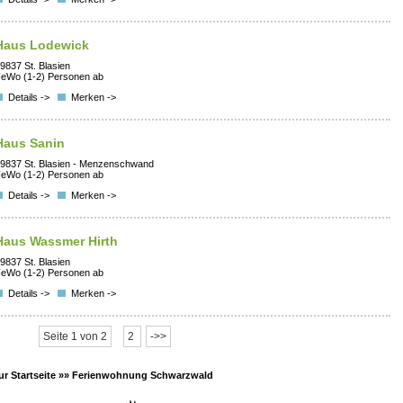
Haus Lodewick
9837 St. Blasien
eWo (1-2) Personen ab
Details ->
Merken ->
Haus Sanin
9837 St. Blasien - Menzenschwand
eWo (1-2) Personen ab
Details ->
Merken ->
Haus Wassmer Hirth
9837 St. Blasien
eWo (1-2) Personen ab
Details ->
Merken ->
Seite 1 von 2
2
->>
ur Startseite »»
Ferienwohnung Schwarzwald