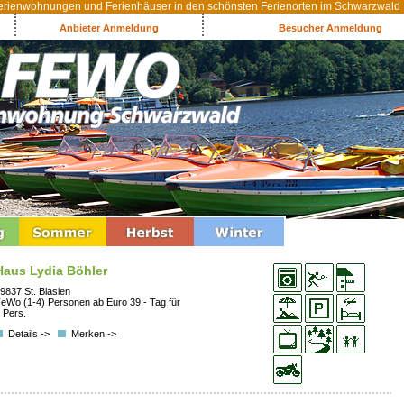
rienwohnungen und Ferienhäuser in den schönsten Ferienorten im Schwarzwald
Anbieter Anmeldung
Besucher Anmeldung
Haus Lydia Böhler
9837 St. Blasien
eWo (1-4) Personen ab Euro 39.- Tag für
 Pers.
Details ->
Merken ->