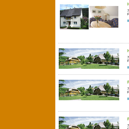
7
F
7
F
7
F
7